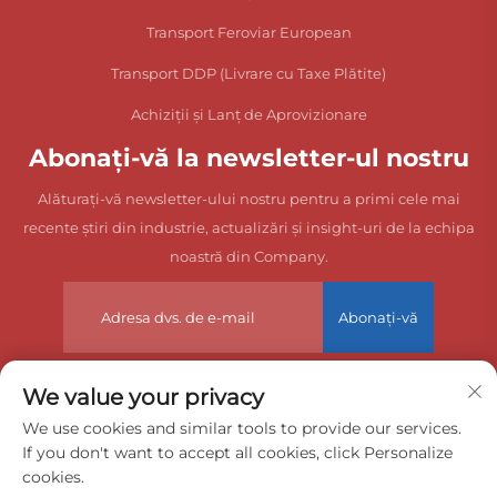
Transport Feroviar European
Transport DDP (Livrare cu Taxe Plătite)
Achiziții și Lanț de Aprovizionare
Abonați-vă la newsletter-ul nostru
Alăturați-vă newsletter-ului nostru pentru a primi cele mai
recente știri din industrie, actualizări și insight-uri de la echipa
noastră din Company.
Abonați-vă
We value your privacy
Drepturi de autor © 2025 China Dongguan Zeyuan International
We use cookies and similar tools to provide our services.
If you don't want to accept all cookies, click Personalize
Freight Agency Co., Ltd. Toate drepturile rezervate.
cookies.
Politica de confidențialitate