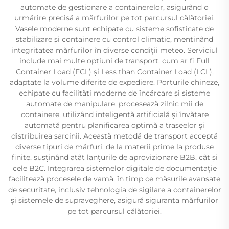
automate de gestionare a containerelor, asigurând o
urmărire precisă a mărfurilor pe tot parcursul călătoriei.
Vasele moderne sunt echipate cu sisteme sofisticate de
stabilizare și containere cu control climatic, menținând
integritatea mărfurilor în diverse condiții meteo. Serviciul
include mai multe opțiuni de transport, cum ar fi Full
Container Load (FCL) și Less than Container Load (LCL),
adaptate la volume diferite de expediere. Porturile chineze,
echipate cu facilități moderne de încărcare și sisteme
automate de manipulare, procesează zilnic mii de
containere, utilizând inteligență artificială și învățare
automată pentru planificarea optimă a traseelor și
distribuirea sarcinii. Această metodă de transport acceptă
diverse tipuri de mărfuri, de la materii prime la produse
finite, susținând atât lanțurile de aprovizionare B2B, cât și
cele B2C. Integrarea sistemelor digitale de documentație
facilitează procesele de vamă, în timp ce măsurile avansate
de securitate, inclusiv tehnologia de sigilare a containerelor
și sistemele de supraveghere, asigură siguranța mărfurilor
pe tot parcursul călătoriei.