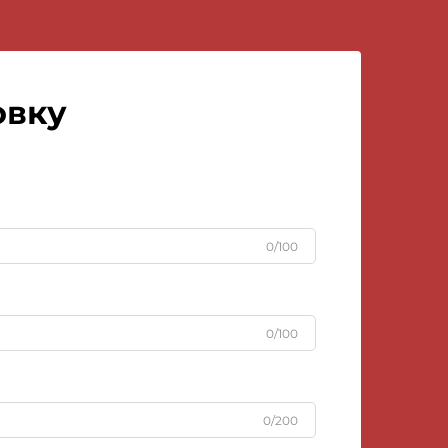
овку
0/100
0/100
0/200