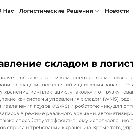
О Нас
Логистические Решения
Новости
авление складом в логис
тавляет собой ключевой компонент современных оп
зацию складских помещений и движения запасов. Эт
, хранение, комплектацию, упаковку и отгрузку тов
 такие как системы управления складом (WMS), рад
извлечения грузов (AS/RS) и робототехнику для оп
апасов в режиме реального времени, автоматизиров
также способствует эффективному использованию пр
в спроса и требований к хранению. Кроме того, уп