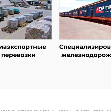
иаэкспортные
Специализиро
перевозки
железнодоро
линии в Европ
авиалинии Qa
Airways