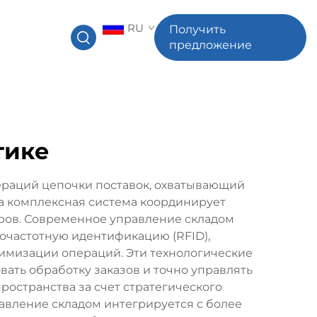
RU
Получить
предложение
тике
ераций цепочки поставок, охватывающий
а комплексная система координирует
аров. Современное управление складом
иочастотную идентификацию (RFID),
тимизации операций. Эти технологические
ать обработку заказов и точно управлять
остранства за счет стратегического
равление складом интегрируется с более