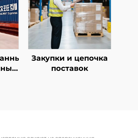
ванные
Закупки и цепочка
жные
поставок
у и
tar