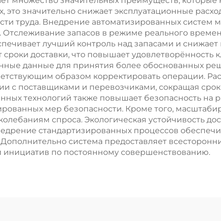
гает множество значительных преимуществ, которы
х, это значительно снижает эксплуатационные расхо
ти труда. Внедрение автоматизированных систем 
. Отслеживание запасов в режиме реального времен
спечивает лучший контроль над запасами и снижает
 сроки доставки, что повышает удовлетворённость к
енные данные для принятия более обоснованных ре
ветствующим образом корректировать операции. Ра
ии с поставщиками и перевозчиками, сокращая срок
енных технологий также повышает безопасность на 
ированных мер безопасности. Кроме того, масштаби
 колебаниям спроса. Экологическая устойчивость дос
едрение стандартизированных процессов обеспечив
 Дополнительно система предоставляет всесторонни
и инициатив по постоянному совершенствованию.