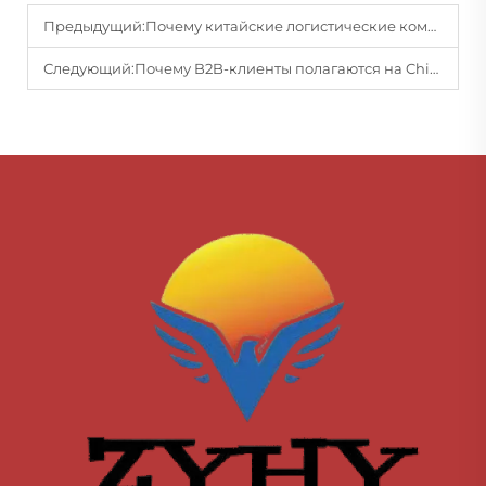
Предыдущий:
Почему китайские логистические компании пользуются доверием международных клиентов?
Следующий:
Почему B2B-клиенты полагаются на China Air Line Cargo в вопросах комплексных решений для цепочки поставок?