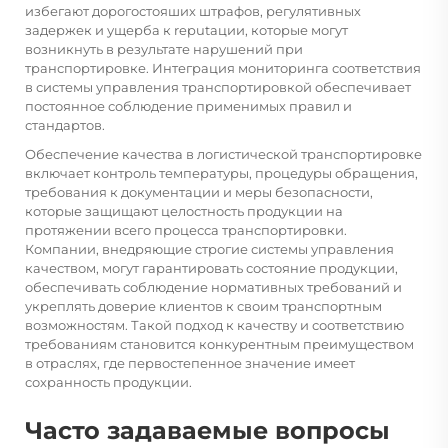
избегают дорогостояших штрафов, регулятивных
задержек и ущерба к reputации, которые могут
возникнуть в результате нарушений при
транспортировке. Интеграция мониторинга соответствия
в системы управления транспортировкой обеспечивает
постоянное соблюдение применимых правил и
стандартов.
Обеспечение качества в логистической транспортировке
включает контроль температуры, процедуры обращения,
требования к документации и меры безопасности,
которые защищают целостность продукции на
протяжении всего процесса транспортировки.
Компании, внедряющие строгие системы управления
качеством, могут гарантировать состояние продукции,
обеспечивать соблюдение нормативных требований и
укреплять доверие клиентов к своим транспортным
возможностям. Такой подход к качеству и соответствию
требованиям становится конкурентным преимуществом
в отраслях, где первостепенное значение имеет
сохранность продукции.
Часто задаваемые вопросы