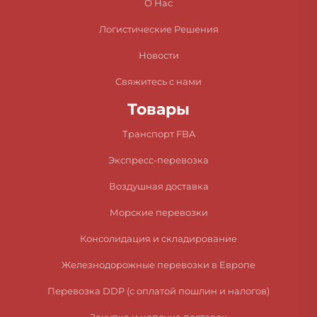
О Нас
Логистические Решения
Новости
Свяжитесь с нами
Товары
Транспорт FBA
Экспресс-перевозка
Воздушная доставка
Морские перевозки
Консолидация и складирование
Железнодорожные перевозки в Европе
Перевозка DDP (с оплатой пошлин и налогов)