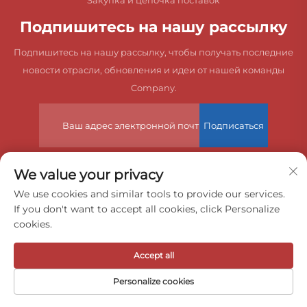
Закупка и цепочка поставок
Подпишитесь на нашу рассылку
Подпишитесь на нашу рассылку, чтобы получать последние
новости отрасли, обновления и идеи от нашей команды
Company.
Подписаться
We value your privacy
Авторские права © 2026 Китай, Дунгуань, международное
We use cookies and similar tools to provide our services.
If you don't want to accept all cookies, click Personalize
грузовое агентство Co., Ltd. Все права защищены.
cookies.
Политика конфиденциальности
Accept all
Personalize cookies
Главная
Продукт
О нас
Контакты