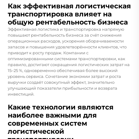
Как эффективная логистическая
транспортировка влияет на
общую рентабельность бизнеса
Эффективная логистика и транспортировка напрямую
повышают рентабельность бизнеса за счёт снижения
операционных расходов, ускорения оборачиваемости
запасов и повышения удовлетворённости клиентов, что
приводит к росту продаж. Компании с
оптимизированными системами транспортировки, как
правило, достигают сокращения логистических затрат на
15–25 %, одновременно обеспечивая более высокий
уровень сервиса. Сочетание экономии затрат и роста
выручки создаёт совокупный эффект, значительно
улучшающий показатели прибыльности и возврата
инвестиций.
Какие технологии являются
наиболее важными для
современных систем
логистической