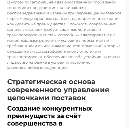
В условиях сегодняшней взаимосвязанной глобальной
экономики предприятия сталкиваются с
беспрецедентными вызовами при перемещении товаров
через международные границы, одновременно сохраняя
конкурентные преимущества. Сложность современных
цепочек поставок требует сложных
логистика и
транспортировка
систем, способных адаптироваться к
изменяющимся рыночным условиям, нормативным
требованиям и ожиданиям клиентов. Компании, которые
овладели искусством эффективной логистики и
транспортировки, обеспечивают себе устойчивый рост и
лидерство на рынке в условиях постоянно
усиливающейся конкуренции.
Стратегическая основа
современного управления
цепочками поставок
Создание конкурентных
преимуществ за счёт
совершенства в