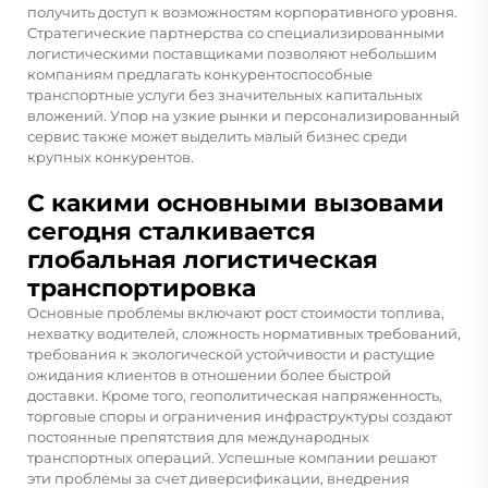
получить доступ к возможностям корпоративного уровня.
Стратегические партнерства со специализированными
логистическими поставщиками позволяют небольшим
компаниям предлагать конкурентоспособные
транспортные услуги без значительных капитальных
вложений. Упор на узкие рынки и персонализированный
сервис также может выделить малый бизнес среди
крупных конкурентов.
С какими основными вызовами
сегодня сталкивается
глобальная логистическая
транспортировка
Основные проблемы включают рост стоимости топлива,
нехватку водителей, сложность нормативных требований,
требования к экологической устойчивости и растущие
ожидания клиентов в отношении более быстрой
доставки. Кроме того, геополитическая напряженность,
торговые споры и ограничения инфраструктуры создают
постоянные препятствия для международных
транспортных операций. Успешные компании решают
эти проблемы за счет диверсификации, внедрения