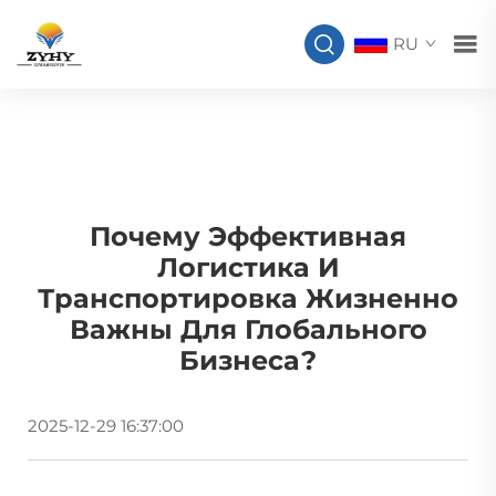
RU
Почему Эффективная
Логистика И
Транспортировка Жизненно
Важны Для Глобального
Бизнеса?
2025-12-29 16:37:00