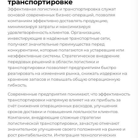
транспортировке
Эффективная логистика и транспортировка служат
основой современных бизнес-операций, позволяя
компаниям эффективно доставлять продукцию,
минимизируя затраты и максимизируя
удовлетворённость клиентов. Организации,
инвестирующие в надёжные транспортные сети,
получают значительные преимущества перед
конкурентами, которые полагаются на устаревшие или
неэффективные системы. Стратегическое внедрение
передовых решений в области логистики и
транспортировки позволяет предприятиям быстро
реагировать на изменения рынка, снижать издержки на
хранение запасов и повышать общую операционную
гибкость.
Современные предприятия понимают, что эффективность
транспортировки напрямую влияет на их прибыль за
счёт снижения операционных расходов, улучшения
сроков доставки и повышения лояльности клиентов.
Компании, внедряющие сложные стратегии
логистической транспортировки, зачастую отмечают
значительное улучшение своего положения на рынке и
рост рентабельности. Интеграция технологических