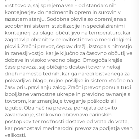
vrst tovora, saj sprejema vse – od standardnih
kontejnerjev do nadmernih oprem in surovin v
razsutem stanju. Sodobna plovila so opremljena s
sodobnimi sistemi stabilizacije in specializiranimi
kontejnerji za blago, občutljivo na temperaturo, kar
zagotavlja ohranitev celovitosti tovora med dolgimi
plovili. Zračni prevoz, čeprav dražji, izstopa s hitrostjo
in zanesljivostjo, kar je ključno za časovno občutljive
dobave in visoko vredno blago. Omogoča krajše
čase prevoza, saj običajno dostavi tovor v nekaj
dneh namesto tednih, kar ga naredi bistvenega za
pokvarljivo blago, nujne pošiljke in sistem »točno na
čas« pri upravljanju zalog. Zračni prevoz ponuja tudi
izboljšane varnostne ukrepe in previdno ravnanje s
tovorom, kar zmanjšuje tveganje poškodb ali
izgube. Oba načina prevoza ponujata celovito
zavarovanje, strokovno obravnavo carinskih
postopkov ter možnosti dostave od vrata do vrata,
kar poenostavi mednarodni prevoz za podjetja vseh
velikosti.