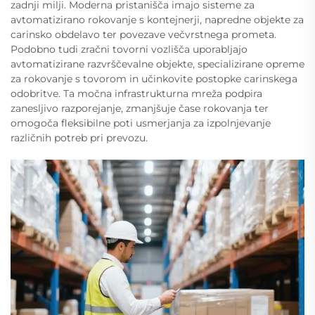
zadnji milji. Moderna pristanišča imajo sisteme za
avtomatizirano rokovanje s kontejnerji, napredne objekte za
carinsko obdelavo ter povezave večvrstnega prometa.
Podobno tudi zračni tovorni vozlišča uporabljajo
avtomatizirane razvrščevalne objekte, specializirane opreme
za rokovanje s tovorom in učinkovite postopke carinskega
odobritve. Ta močna infrastrukturna mreža podpira
zanesljivo razporejanje, zmanjšuje čase rokovanja ter
omogoča fleksibilne poti usmerjanja za izpolnjevanje
različnih potreb pri prevozu.