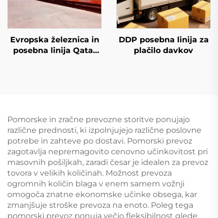
Evropska železnica in
DDP posebna linija za
posebna linija Qatar
plačilo davkov
Airways
Pomorske in zračne prevozne storitve ponujajo
različne prednosti, ki izpolnjujejo različne poslovne
potrebe in zahteve po dostavi. Pomorski prevoz
zagotavlja nepremagovito cenovno učinkovitost pri
masovnih pošiljkah, zaradi česar je idealen za prevoz
tovora v velikih količinah. Možnost prevoza
ogromnih količin blaga v enem samem vožnji
omogoča znatne ekonomske učinke obsegа, kar
zmanjšuje stroške prevoza na enoto. Poleg tega
pomorski prevoz ponuja večjo fleksibilnost glede