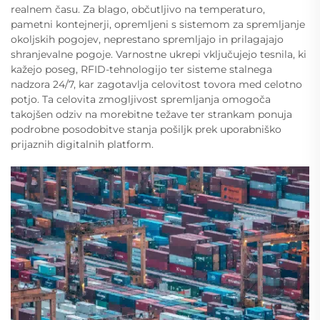
realnem času. Za blago, občutljivo na temperaturo,
pametni kontejnerji, opremljeni s sistemom za spremljanje
okoljskih pogojev, neprestano spremljajo in prilagajajo
shranjevalne pogoje. Varnostne ukrepi vključujejo tesnila, ki
kažejo poseg, RFID-tehnologijo ter sisteme stalnega
nadzora 24/7, kar zagotavlja celovitost tovora med celotno
potjo. Ta celovita zmogljivost spremljanja omogoča
takojšen odziv na morebitne težave ter strankam ponuja
podrobne posodobitve stanja pošiljk prek uporabniško
prijaznih digitalnih platform.