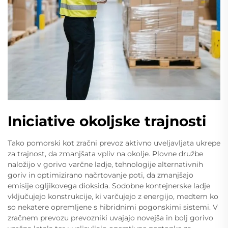
Iniciative okoljske trajnosti
Tako pomorski kot zračni prevoz aktivno uveljavljata ukrepe
za trajnost, da zmanjšata vpliv na okolje. Plovne družbe
naložijo v gorivo varčne ladje, tehnologije alternativnih
goriv in optimizirano načrtovanje poti, da zmanjšajo
emisije ogljikovega dioksida. Sodobne kontejnerske ladje
vključujejo konstrukcije, ki varčujejo z energijo, medtem ko
so nekatere opremljene s hibridnimi pogonskimi sistemi. V
zračnem prevozu prevozniki uvajajo novejša in bolj gorivo