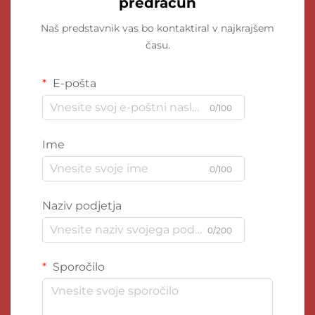
predračun
Naš predstavnik vas bo kontaktiral v najkrajšem
času.
E-pošta
0/100
Ime
0/100
Naziv podjetja
0/200
Sporočilo