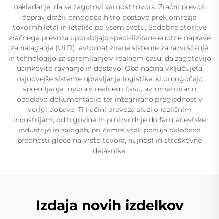
nakladanje, da se zagotovi varnost tovora. Zračni prevoz,
čeprav dražji, omogoča hitro dostavo prek omrežja
tovornih letal in letališč po vsem svetu. Sodobne storitve
zračnega prevoza uporabljajo specializirane enotne naprave
za nalaganje (ULD), avtomatizirane sisteme za razvrščanje
in tehnologijo za spremljanje v realnem času, da zagotovijo
učinkovito ravnanje in dostavo. Oba načina vključujeta
najnovejše sisteme upravljanja logistike, ki omogočajo
spremljanje tovora v realnem času, avtomatizirano
obdelavo dokumentacije ter integrirano preglednost v
verigi dobave. Ti načini prevoza služijo različnim
industrijam, od trgovine in proizvodnje do farmacevtske
industrije in zalogah, pri čemer vsak ponuja določene
prednosti glede na vrsto tovora, nujnost in stroškovne
dejavnike.
Izdaja novih izdelkov