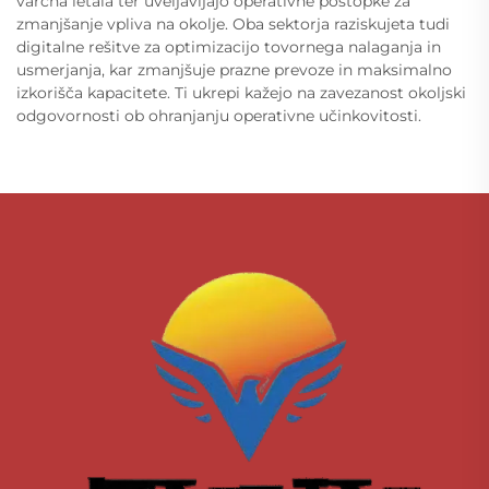
varčna letala ter uveljavljajo operativne postopke za
zmanjšanje vpliva na okolje. Oba sektorja raziskujeta tudi
digitalne rešitve za optimizacijo tovornega nalaganja in
usmerjanja, kar zmanjšuje prazne prevoze in maksimalno
izkorišča kapacitete. Ti ukrepi kažejo na zavezanost okoljski
odgovornosti ob ohranjanju operativne učinkovitosti.