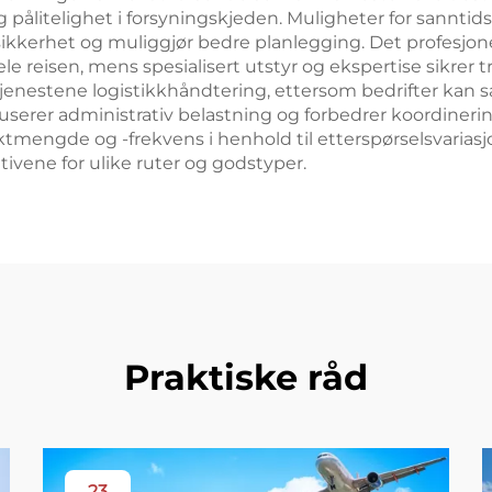
pålitelighet i forsyningskjeden. Muligheter for sanntids 
usikkerhet og muliggjør bedre planlegging. Det profesjon
 reisen, mens spesialisert utstyr og ekspertise sikrer tr
 tjenestene logistikkhåndtering, ettersom bedrifter kan 
serer administrativ belastning og forbedrer koordinering
fraktmengde og -frekvens i henhold til etterspørselsvaria
ivene for ulike ruter og godstyper.
Praktiske råd
23