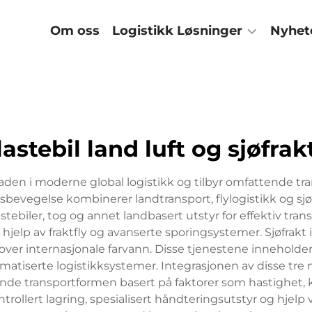
Hjem
Om oss
Logistikk Løsninger
Nyhet
lastebil land luft og sjøfrak
ggraden i moderne global logistikk og tilbyr omfattende tr
bevegelse kombinerer landtransport, flylogistikk og sjø
tebiler, tog og annet landbasert utstyr for effektiv trans
 hjelp av fraktfly og avanserte sporingsystemer. Sjøfrakt
over internasjonale farvann. Disse tjenestene inneholde
atiserte logistikksystemer. Integrasjonen av disse tre 
nde transportformen basert på faktorer som hastighet,
rollert lagring, spesialisert håndteringsutstyr og hjelp v