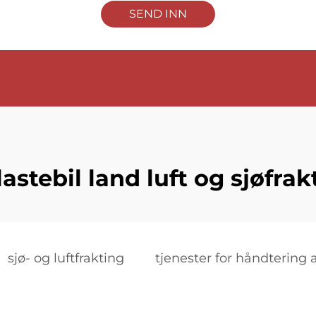
SEND INN
lastebil land luft og sjøfrak
sjø- og luftfrakting
tjenester for håndtering a