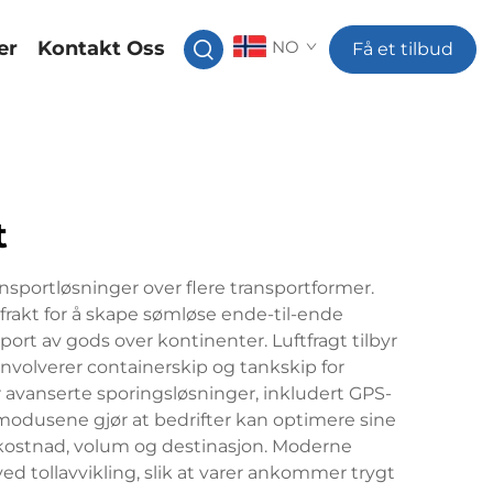
er
Kontakt Oss
NO
Få et tilbud
t
ansportløsninger over flere transportformer.
frakt for å skape sømløse ende-til-ende
port av gods over kontinenter. Luftfragt tilbyr
 involverer containerskip og tankskip for
r avanserte sporingsløsninger, inkludert GPS-
modusene gjør at bedrifter kan optimere sine
 kostnad, volum og destinasjon. Moderne
ed tollavvikling, slik at varer ankommer trygt