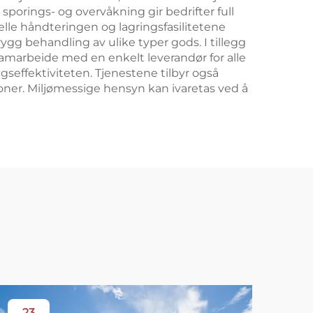
sporings- og overvåkning gir bedrifter full
elle håndteringen og lagringsfasilitetene
ygg behandling av ulike typer gods. I tillegg
samarbeide med en enkelt leverandør for alle
seffektiviteten. Tjenestene tilbyr også
sjoner. Miljømessige hensyn kan ivaretas ved å
23