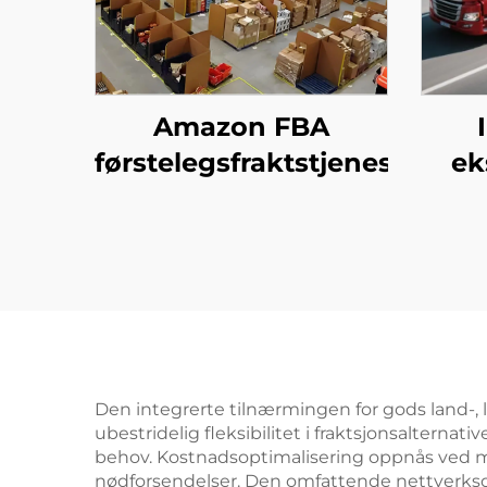
Amazon FBA
førstelegsfraktstjeneste
ek
(D
Den integrerte tilnærmingen for gods land-, luf
ubestridelig fleksibilitet i fraktsjonsalterna
behov. Kostnadsoptimalisering oppnås ved mulig
nødforsendelser. Den omfattende nettverksd