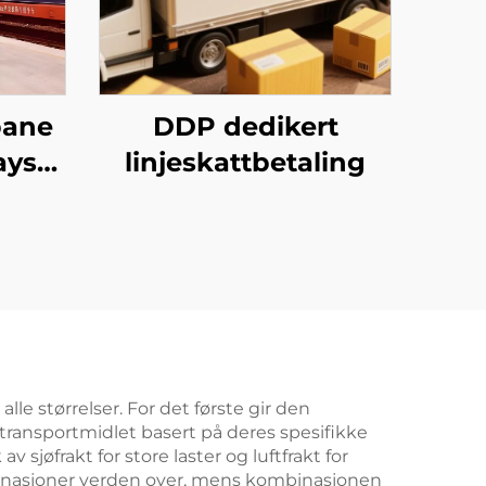
bane
DDP dedikert
ays
linjeskattbetaling
neste
lle størrelser. For det første gir den
e transportmidlet basert på deres spesifikke
sjøfrakt for store laster og luftfrakt for
tinasjoner verden over, mens kombinasjonen