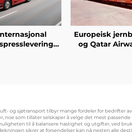
Internasjonal
Europeisk jern
spresslevering
og Qatar Airw
HL/FEDEX/UPS)
dedikert linjetje
t- og sjøtransport tilbyr mange fordeler for bedrifter av a
tiver, noe som tillater selskaper å velge det mest passend
heten til å balansere hastighet og utgifter, ved bruk av 
ekningen sikrer at forsendelser kan nå nesten alle des