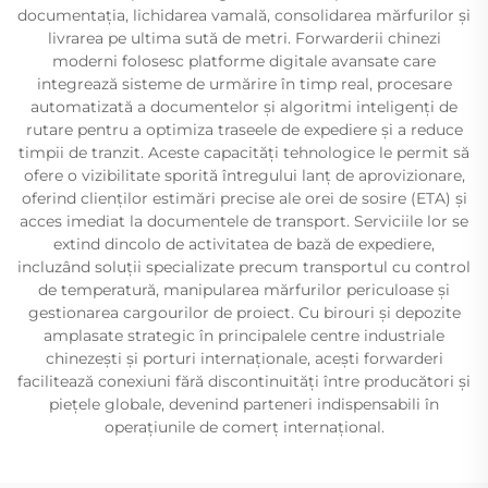
documentația, lichidarea vamală, consolidarea mărfurilor și
livrarea pe ultima sută de metri. Forwarderii chinezi
moderni folosesc platforme digitale avansate care
integrează sisteme de urmărire în timp real, procesare
automatizată a documentelor și algoritmi inteligenți de
rutare pentru a optimiza traseele de expediere și a reduce
timpii de tranzit. Aceste capacități tehnologice le permit să
ofere o vizibilitate sporită întregului lanț de aprovizionare,
oferind clienților estimări precise ale orei de sosire (ETA) și
acces imediat la documentele de transport. Serviciile lor se
extind dincolo de activitatea de bază de expediere,
incluzând soluții specializate precum transportul cu control
de temperatură, manipularea mărfurilor periculoase și
gestionarea cargourilor de proiect. Cu birouri și depozite
amplasate strategic în principalele centre industriale
chinezești și porturi internaționale, acești forwarderi
facilitează conexiuni fără discontinuități între producători și
piețele globale, devenind parteneri indispensabili în
operațiunile de comerț internațional.