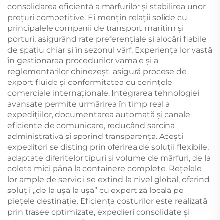
consolidarea eficientă a mărfurilor și stabilirea unor
prețuri competitive. Ei mențin relații solide cu
principalele companii de transport maritim și
porturi, asigurând rate preferențiale și alocări fiabile
de spațiu chiar și în sezonul vârf. Experiența lor vastă
în gestionarea procedurilor vamale și a
reglementărilor chinezești asigură procese de
export fluide și conformitatea cu cerințele
comerciale internaționale. Integrarea tehnologiei
avansate permite urmărirea în timp real a
expedițiilor, documentarea automată și canale
eficiente de comunicare, reducând sarcina
administrativă și sporind transparența. Acești
expeditori se disting prin oferirea de soluții flexibile,
adaptate diferitelor tipuri și volume de mărfuri, de la
colete mici până la containere complete. Rețelele
lor ample de servicii se extind la nivel global, oferind
soluții „de la ușă la ușă” cu expertiză locală pe
piețele destinație. Eficiența costurilor este realizată
prin trasee optimizate, expedieri consolidate și