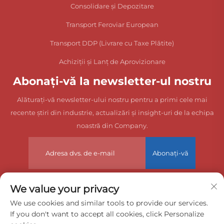
Consolidare și Depozitare
Transport Feroviar European
Transport DDP (Livrare cu Taxe Plătite)
Achiziții și Lanț de Aprovizionare
Abonați-vă la newsletter-ul nostru
Alăturați-vă newsletter-ului nostru pentru a primi cele mai
recente știri din industrie, actualizări și insight-uri de la echipa
noastră din Company.
Abonați-vă
We value your privacy
Drepturi de autor © 2025 China Dongguan Zeyuan International
We use cookies and similar tools to provide our services.
If you don't want to accept all cookies, click Personalize
Freight Agency Co., Ltd. Toate drepturile rezervate.