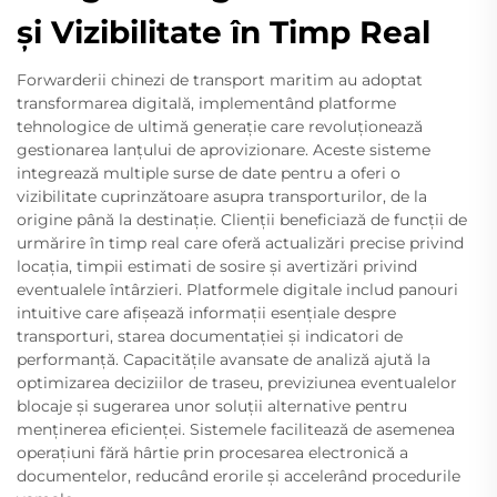
și Vizibilitate în Timp Real
Forwarderii chinezi de transport maritim au adoptat
transformarea digitală, implementând platforme
tehnologice de ultimă generație care revoluționează
gestionarea lanțului de aprovizionare. Aceste sisteme
integrează multiple surse de date pentru a oferi o
vizibilitate cuprinzătoare asupra transporturilor, de la
origine până la destinație. Clienții beneficiază de funcții de
urmărire în timp real care oferă actualizări precise privind
locația, timpii estimati de sosire și avertizări privind
eventualele întârzieri. Platformele digitale includ panouri
intuitive care afișează informații esențiale despre
transporturi, starea documentației și indicatori de
performanță. Capacitățile avansate de analiză ajută la
optimizarea deciziilor de traseu, previziunea eventualelor
blocaje și sugerarea unor soluții alternative pentru
menținerea eficienței. Sistemele facilitează de asemenea
operațiuni fără hârtie prin procesarea electronică a
documentelor, reducând erorile și accelerând procedurile