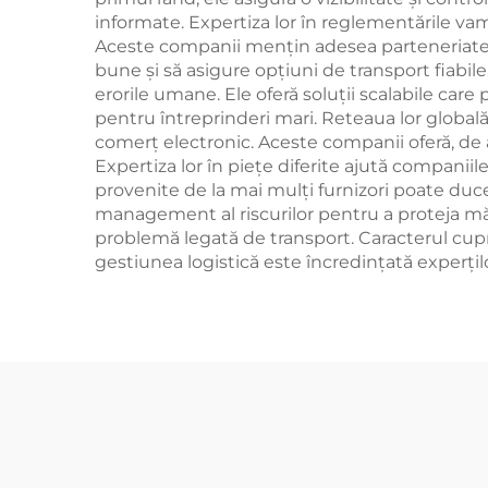
informate. Expertiza lor în reglementările vama
Aceste companii mențin adesea parteneriate st
bune și să asigure opțiuni de transport fiabil
erorile umane. Ele oferă soluții scalabile care p
pentru întreprinderi mari. Reteaua lor globală 
comerț electronic. Aceste companii oferă, de a
Expertiza lor în piețe diferite ajută companii
provenite de la mai mulți furnizori poate duce
management al riscurilor pentru a proteja mărf
problemă legată de transport. Caracterul cuprin
gestiunea logistică este încredințată experțilo