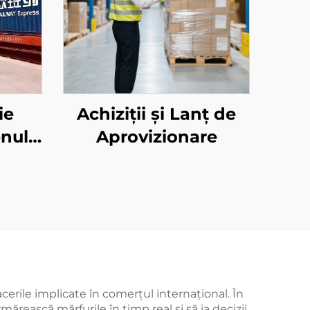
ie
Achiziții și Lanț de
enul
Aprovizionare
tar
cerile implicate în comerțul internațional. În
rmărească mărfurile în timp real și să ia decizii