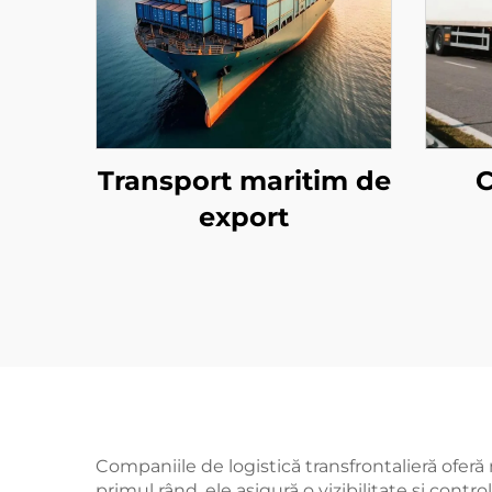
Transport maritim de
C
export
Companiile de logistică transfrontalieră oferă
primul rând, ele asigură o vizibilitate și contro