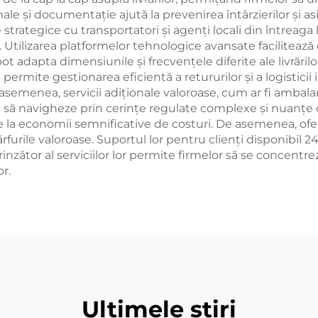
le și documentație ajută la prevenirea întârzierilor și as
rategice cu transportatori și agenți locali din întreaga
e. Utilizarea platformelor tehnologice avansate facilitează
ot adapta dimensiunile și frecvențele diferite ale livrărilor
permite gestionarea eficientă a retururilor și a logisticii
semenea, servicii adiționale valoroase, cum ar fi ambalare
le să navigheze prin cerințe regulate complexe și nuanțe c
 la economii semnificative de costuri. De asemenea, oferă
urile valoroase. Suportul lor pentru clienți disponibil 2
zător al serviciilor lor permite firmelor să se concentrez
r.
Ultimele știri