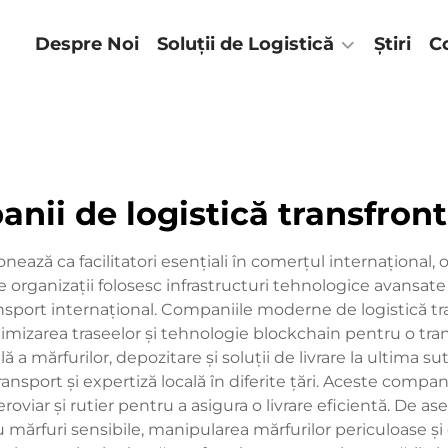
lă
Despre Noi
Soluții de Logistică
Știri
C
nii de logistică transfront
onează ca facilitatori esențiali în comerțul internațional
e organizații folosesc infrastructuri tehnologice avansat
sport internațional. Companiile moderne de logistică tran
timizarea traseelor și tehnologie blockchain pentru o trans
 a mărfurilor, depozitare și soluții de livrare la ultima su
ansport și expertiză locală în diferite țări. Aceste compa
oviar și rutier pentru a asigura o livrare eficientă. De a
mărfuri sensibile, manipularea mărfurilor periculoase și 