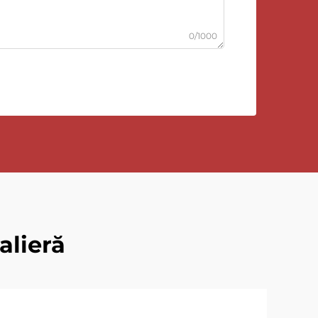
0/1000
alieră