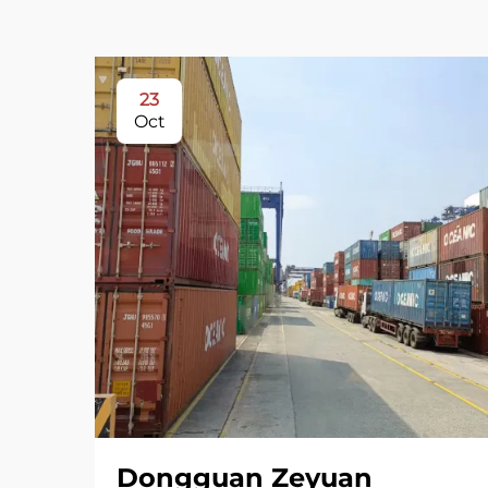
23
Oct
Dongguan Zeyuan