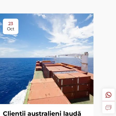
23
Oct
Clienții australieni laudă