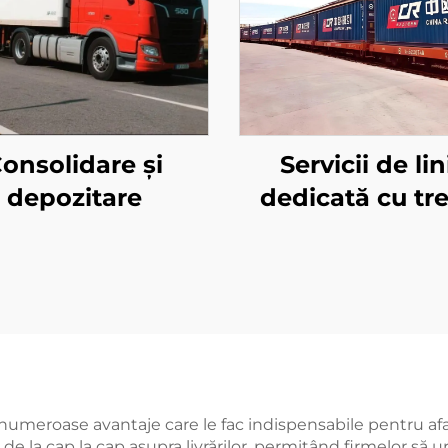
onsolidare și
Servicii de lin
depozitare
dedicată cu tr
european și Qa
Airways
 numeroase avantaje care le fac indispensabile pentru afa
l de la cap la cap asupra livrărilor, permițând firmelor să u