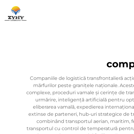
Pagina Principa
compa
Companiile de logistică transfrontalieră acți
mărfurilor peste granițele naționale. Acest
complexe, proceduri vamale și cerințe de tran
urmărire, inteligență artificială pentru op
eliberarea vamală, expedierea internațională
extinse de parteneri, hub-uri strategice de tr
combinând transportul aerian, maritim, fer
transportul cu control de temperatură pentru 