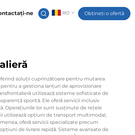
ontactați-ne
RO
Obțineți o ofertă
alieră
, oferind soluții cuprinzătoare pentru mutarea
e pentru a gestiona lanțuri de aprovizionare
sfrontalieră utilizează sisteme sofisticate de
parență sporită. Ele oferă servicii inclusiv
tă. Operațiunile lor sunt susținute de rețele
nii utilizează opțiuni de transport multimodal,
semenea, oferă servicii specializate precum
opțiuni de livrare rapidă. Sisteme avansate de