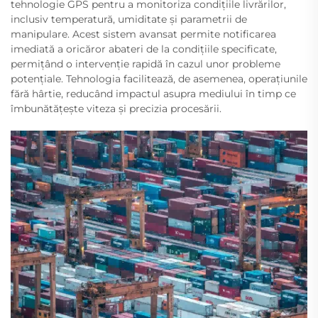
tehnologie GPS pentru a monitoriza condițiile livrărilor,
inclusiv temperatură, umiditate și parametrii de
manipulare. Acest sistem avansat permite notificarea
imediată a oricăror abateri de la condițiile specificate,
permițând o intervenție rapidă în cazul unor probleme
potențiale. Tehnologia facilitează, de asemenea, operațiunile
fără hârtie, reducând impactul asupra mediului în timp ce
îmbunătățește viteza și precizia procesării.