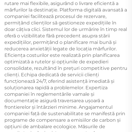
rutare mai flexibile, asigurând o livrare eficientă a
mărfurilor la destinație. Platforma digitală avansată a
companiei facilitează procesul de rezervare,
permițând clienților să gestioneze expedițiile în
doar câțiva clici. Sistemul lor de urmărire în timp real
oferă o vizibilitate fără precedent asupra stării
expedițiilor, permițând o planificare mai bună și
reducerea anxietății legate de locația mărfurilor.
Eficiența costurilor este realizată prin planificarea
optimizată a rutelor și opțiunile de expedieri
consolidate, rezultând în prețuri competitive pentru
clienți. Echipa dedicată de servicii clienți
funcționează 24/7, oferind asistență imediată și
soluționarea rapidă a problemelor. Expertiza
companiei în reglementările vamale și
documentație asigură traversarea ușoară a
frontierelor și întârzieri minime. Angajamentul
companiei față de sustenabilitate se manifestă prin
programe de compensare a emisiilor de carbon și
opțiuni de ambalare ecologice. Măsurile de