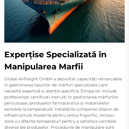
Experțise Specializată în
Manipularea Marfii
Global Airfreight GmbH a dezvoltat capacități remarcabile
în gestionarea tipurilor de mărfuri specializate care
necesită expertiză și atenție specifică. Echipa lor include
profesioniști certificați instruiți în gestionarea mărfurilor
periculoase, produselor farmaceutice și materialelor
sensibile la temperatură. Instalațiile companiei dispun de
infrastructură modernă pentru lanțul frigorific, inclusiv
zone cu diferite temperaturi pentru a satisface cerințele
diverse ale produselor. Procedurile de manipulare sunt