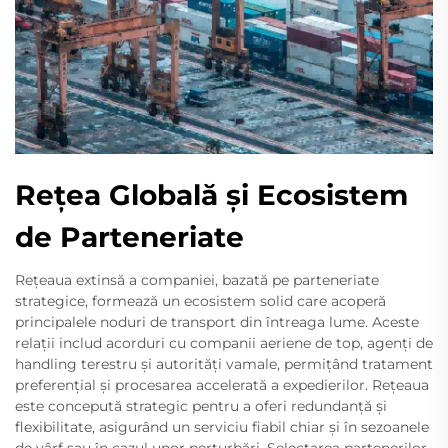
Rețea Globală și Ecosistem
de Parteneriate
Rețeaua extinsă a companiei, bazată pe parteneriate
strategice, formează un ecosistem solid care acoperă
principalele noduri de transport din întreaga lume. Aceste
relații includ acorduri cu companii aeriene de top, agenți de
handling terestru și autorități vamale, permițând tratament
preferențial și procesarea accelerată a expedierilor. Rețeaua
este concepută strategic pentru a oferi redundanță și
flexibilitate, asigurând un serviciu fiabil chiar și în sezoanele
de vârf sau în cazul unor perturbări. Selectarea partenerilor