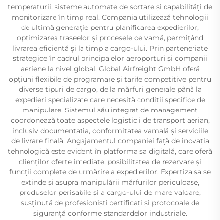
temperaturii, sisteme automate de sortare și capabilități de
monitorizare în timp real. Compania utilizează tehnologii
de ultimă generație pentru planificarea expedierilor,
optimizarea traseelor și procesele de vamă, permițând
livrarea eficientă și la timp a cargo-ului. Prin parteneriate
strategice în cadrul principalelor aeroporturi și companii
aeriene la nivel global, Global Airfreight GmbH oferă
opțiuni flexibile de programare și tarife competitive pentru
diverse tipuri de cargo, de la mărfuri generale până la
expedieri specializate care necesită condiții specifice de
manipulare. Sistemul său integrat de management
coordonează toate aspectele logisticii de transport aerian,
inclusiv documentația, conformitatea vamală și serviciile
de livrare finală. Angajamentul companiei față de inovația
tehnologică este evident în platforma sa digitală, care oferă
clienților oferte imediate, posibilitatea de rezervare și
funcții complete de urmărire a expedierilor. Expertiza sa se
extinde și asupra manipulării mărfurilor periculoase,
produselor perisabile și a cargo-ului de mare valoare,
susținută de profesioniști certificați și protocoale de
siguranță conforme standardelor industriale.