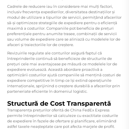
Cadrele de reducere iau în considerare mai mulți factori,
inclusiv frecvența expedierilor, diversitatea destinațiilor și
modul de utilizare a tipurilor de servicii, permițând afacerilor
să-și optimizeze strategiile de expediere pentru o eficiență
maximă a costurilor. Companiile pot beneficia de prețuri
preferențiale pentru anumite trasee, combinații de servicii
sau volume de expediere care se aliniază cu modelele lor de
afaceri și traiectoriile lor de creștere.
Revizuirile regulate ale conturilor asigură faptul că
întreprinderile continuă să beneficieze de structurile de
prețuri cele mai avantajoase pe măsură ce modelele lor de
expediere evoluează. Această abordare proactivă a
optimizării costurilor ajută companiile să mențină costuri de
expediere competitive în timp ce își extind operațiunile
internaționale, sprijinind o creștere durabilă a afacerilor prin
parteneriate eficiente în domeniul logistic.
Structură de Cost Transparentă
Transparența prețurilor oferită de China FedEx Express
permite întreprinderilor să calculeze cu exactitate costurile
de expediere în fazele de ofertare și planificare, eliminând
astfel taxele neașteptate care pot afecta marjele de profit.