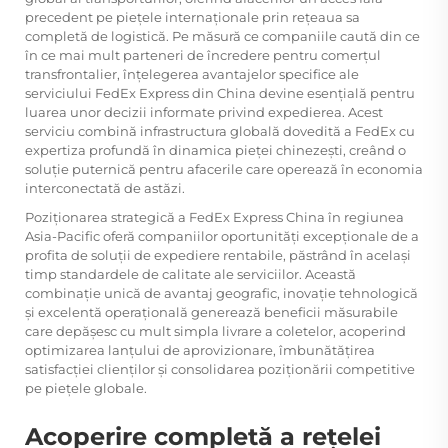
precedent pe piețele internaționale prin rețeaua sa
completă de logistică. Pe măsură ce companiile caută din ce
în ce mai mult parteneri de încredere pentru comerțul
transfrontalier, înțelegerea avantajelor specifice ale
serviciului FedEx Express din China devine esențială pentru
luarea unor decizii informate privind expedierea. Acest
serviciu combină infrastructura globală dovedită a FedEx cu
expertiza profundă în dinamica pieței chinezești, creând o
soluție puternică pentru afacerile care operează în economia
interconectată de astăzi.
Poziționarea strategică a FedEx Express China în regiunea
Asia-Pacific oferă companiilor oportunități excepționale de a
profita de soluții de expediere rentabile, păstrând în același
timp standardele de calitate ale serviciilor. Această
combinație unică de avantaj geografic, inovație tehnologică
și excelentă operațională generează beneficii măsurabile
care depășesc cu mult simpla livrare a coletelor, acoperind
optimizarea lanțului de aprovizionare, îmbunătățirea
satisfacției clienților și consolidarea poziționării competitive
pe piețele globale.
Acoperire completă a rețelei