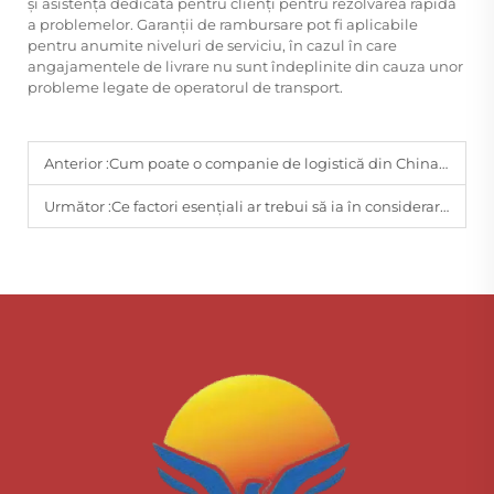
și asistență dedicată pentru clienți pentru rezolvarea rapidă
a problemelor. Garanții de rambursare pot fi aplicabile
pentru anumite niveluri de serviciu, în cazul în care
angajamentele de livrare nu sunt îndeplinite din cauza unor
probleme legate de operatorul de transport.
Anterior :
Cum poate o companie de logistică din China să sprijine creșterea comerțului electronic?
Următor :
Ce factori esențiali ar trebui să ia în considerare companiile atunci când aleg serviciul China FedEx Express?