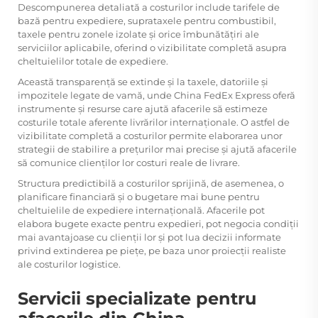
Descompunerea detaliată a costurilor include tarifele de
bază pentru expediere, suprataxele pentru combustibil,
taxele pentru zonele izolate și orice îmbunătățiri ale
serviciilor aplicabile, oferind o vizibilitate completă asupra
cheltuielilor totale de expediere.
Această transparență se extinde și la taxele, datoriile și
impozitele legate de vamă, unde China FedEx Express oferă
instrumente și resurse care ajută afacerile să estimeze
costurile totale aferente livrărilor internaționale. O astfel de
vizibilitate completă a costurilor permite elaborarea unor
strategii de stabilire a prețurilor mai precise și ajută afacerile
să comunice clienților lor costuri reale de livrare.
Structura predictibilă a costurilor sprijină, de asemenea, o
planificare financiară și o bugetare mai bune pentru
cheltuielile de expediere internațională. Afacerile pot
elabora bugete exacte pentru expedieri, pot negocia condiții
mai avantajoase cu clienții lor și pot lua decizii informate
privind extinderea pe piețe, pe baza unor proiecții realiste
ale costurilor logistice.
Servicii specializate pentru