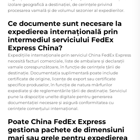
izolare geografică a destinației, de cerințele privind
procesarea vamală și de volumul sezonier al expedierilor.
Ce documente sunt necesare la
expedierea internațională prin
intermediul serviciului FedEx
Express China?
Expedițiile internaționale prin serviciul China FedEx Express
necesită facturi comerciale, liste de ambalare și declarații
vamale corespunzătoare, în funcție de cerințele țării de
destinație. Documentația suplimentară poate include
certificate de origine, licențe de export sau certificate
specifice produselor, în funcție de natura mărfurilor
expediate și de reglementările țării de destinație. Serviciul
pune la dispoziție unelte digitale pentru generarea
documentației necesare și asigură conformitatea cu
cerințele comerțului internațional.
Poate China FedEx Express
gestiona pachete de dimensiuni
mari sau grele pentru expedierea