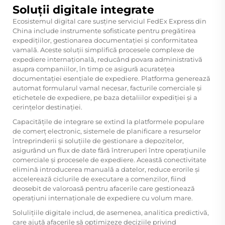
Soluții digitale integrate
Ecosistemul digital care susține serviciul FedEx Express din
China include instrumente sofisticate pentru pregătirea
expedițiilor, gestionarea documentației și conformitatea
vamală. Aceste soluții simplifică procesele complexe de
expediere internațională, reducând povara administrativă
asupra companiilor, în timp ce asigură acuratețea
documentației esențiale de expediere. Platforma generează
automat formularul vamal necesar, facturile comerciale și
etichetele de expediere, pe baza detaliilor expediției și a
cerințelor destinației.
Capacitățile de integrare se extind la platformele populare
de comerț electronic, sistemele de planificare a resurselor
întreprinderii și soluțiile de gestionare a depozitelor,
asigurând un flux de date fără întreruperi între operațiunile
comerciale și procesele de expediere. Această conectivitate
elimină introducerea manuală a datelor, reduce erorile și
accelerează ciclurile de executare a comenzilor, fiind
deosebit de valoroasă pentru afacerile care gestionează
operațiuni internaționale de expediere cu volum mare.
Solulițiile digitale includ, de asemenea, analitica predictivă,
care ajută afacerile să optimizeze deciziile privind