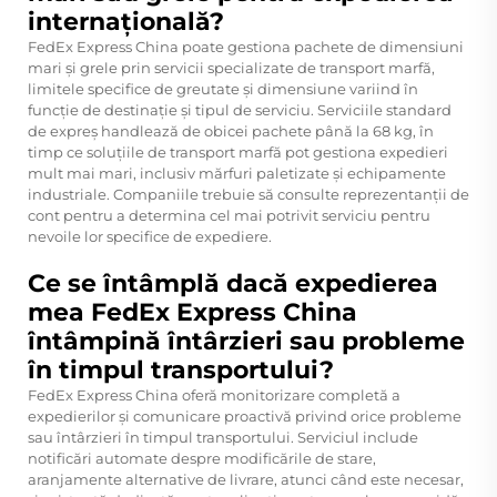
internațională?
FedEx Express China poate gestiona pachete de dimensiuni
mari și grele prin servicii specializate de transport marfă,
limitele specifice de greutate și dimensiune variind în
funcție de destinație și tipul de serviciu. Serviciile standard
de expreș handlează de obicei pachete până la 68 kg, în
timp ce soluțiile de transport marfă pot gestiona expedieri
mult mai mari, inclusiv mărfuri paletizate și echipamente
industriale. Companiile trebuie să consulte reprezentanții de
cont pentru a determina cel mai potrivit serviciu pentru
nevoile lor specifice de expediere.
Ce se întâmplă dacă expedierea
mea FedEx Express China
întâmpină întârzieri sau probleme
în timpul transportului?
FedEx Express China oferă monitorizare completă a
expedierilor și comunicare proactivă privind orice probleme
sau întârzieri în timpul transportului. Serviciul include
notificări automate despre modificările de stare,
aranjamente alternative de livrare, atunci când este necesar,