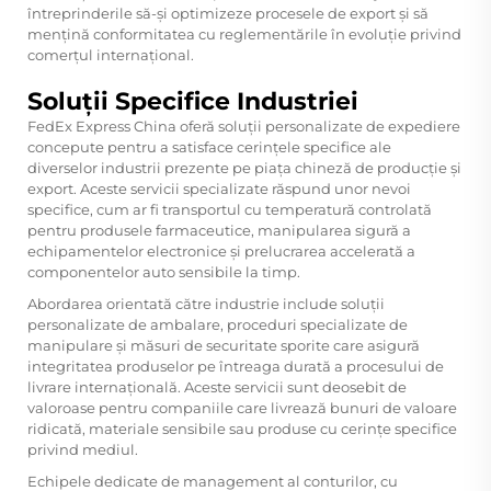
întreprinderile să-și optimizeze procesele de export și să
mențină conformitatea cu reglementările în evoluție privind
comerțul internațional.
Soluții Specifice Industriei
FedEx Express China oferă soluții personalizate de expediere
concepute pentru a satisface cerințele specifice ale
diverselor industrii prezente pe piața chineză de producție și
export. Aceste servicii specializate răspund unor nevoi
specifice, cum ar fi transportul cu temperatură controlată
pentru produsele farmaceutice, manipularea sigură a
echipamentelor electronice și prelucrarea accelerată a
componentelor auto sensibile la timp.
Abordarea orientată către industrie include soluții
personalizate de ambalare, proceduri specializate de
manipulare și măsuri de securitate sporite care asigură
integritatea produselor pe întreaga durată a procesului de
livrare internațională. Aceste servicii sunt deosebit de
valoroase pentru companiile care livrează bunuri de valoare
ridicată, materiale sensibile sau produse cu cerințe specifice
privind mediul.
Echipele dedicate de management al conturilor, cu