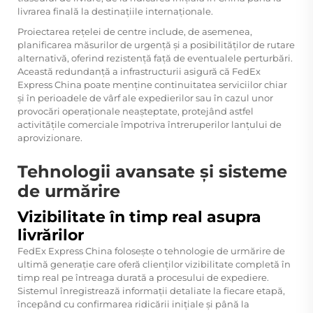
livrarea finală la destinațiile internaționale.
Proiectarea rețelei de centre include, de asemenea,
planificarea măsurilor de urgență și a posibilităților de rutare
alternativă, oferind rezistență față de eventualele perturbări.
Această redundanță a infrastructurii asigură că FedEx
Express China poate menține continuitatea serviciilor chiar
și în perioadele de vârf ale expedierilor sau în cazul unor
provocări operaționale neașteptate, protejând astfel
activitățile comerciale împotriva întreruperilor lanțului de
aprovizionare.
Tehnologii avansate și sisteme
de urmărire
Vizibilitate în timp real asupra
livrărilor
FedEx Express China folosește o tehnologie de urmărire de
ultimă generație care oferă clienților vizibilitate completă în
timp real pe întreaga durată a procesului de expediere.
Sistemul înregistrează informații detaliate la fiecare etapă,
începând cu confirmarea ridicării inițiale și până la