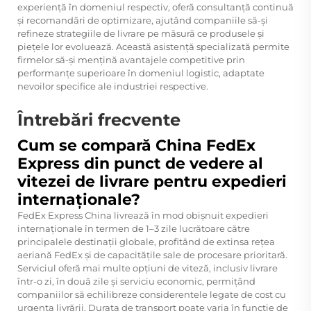
experiență în domeniul respectiv, oferă consultanță continuă
și recomandări de optimizare, ajutând companiile să-și
refineze strategiile de livrare pe măsură ce produsele și
piețele lor evoluează. Această asistență specializată permite
firmelor să-și mențină avantajele competitive prin
performanțe superioare în domeniul logistic, adaptate
nevoilor specifice ale industriei respective.
Întrebări frecvente
Cum se compară China FedEx
Express din punct de vedere al
vitezei de livrare pentru expedieri
internaționale?
FedEx Express China livrează în mod obișnuit expedieri
internaționale în termen de 1–3 zile lucrătoare către
principalele destinații globale, profitând de extinsa rețea
aeriană FedEx și de capacitățile sale de procesare prioritară.
Serviciul oferă mai multe opțiuni de viteză, inclusiv livrare
într-o zi, în două zile și serviciu economic, permițând
companiilor să echilibreze considerentele legate de cost cu
urgența livrării. Durata de transport poate varia în funcție de