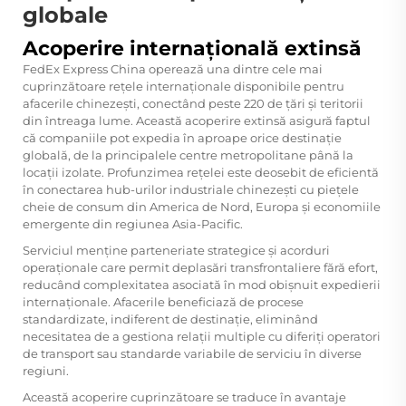
globale
Acoperire internațională extinsă
FedEx Express China operează una dintre cele mai
cuprinzătoare rețele internaționale disponibile pentru
afacerile chinezești, conectând peste 220 de țări și teritorii
din întreaga lume. Această acoperire extinsă asigură faptul
că companiile pot expedia în aproape orice destinație
globală, de la principalele centre metropolitane până la
locații izolate. Profunzimea rețelei este deosebit de eficientă
în conectarea hub-urilor industriale chinezești cu piețele
cheie de consum din America de Nord, Europa și economiile
emergente din regiunea Asia-Pacific.
Serviciul menține parteneriate strategice și acorduri
operaționale care permit deplasări transfrontaliere fără efort,
reducând complexitatea asociată în mod obișnuit expedierii
internaționale. Afacerile beneficiază de procese
standardizate, indiferent de destinație, eliminând
necesitatea de a gestiona relații multiple cu diferiți operatori
de transport sau standarde variabile de serviciu în diverse
regiuni.
Această acoperire cuprinzătoare se traduce în avantaje