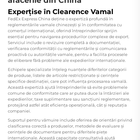
afacerile din China
Experțise în Clearence Vamal
FedEx Express China deține o expertiză profundă în
reglementările vamale chinezești și în conformitatea cu
comerțul internațional, oferind întreprinderilor sprijin
esențial pentru navigarea procedurilor complexe de export.
Serviciul include o revizuire completă a documentației,
verificarea conformității cu reglementările și comunicarea
proactivă cu autoritățile vamale, pentru a facilita procesele
de eliberare fără probleme ale expedierilor internaționale.
Echipele specializate înțeleg nuanțele diferitelor categorii
de produse, listele de articole restricționate și cerințele
specifice destinației, care pot influența procesarea vamală.
Această expertiză ajută întreprinderile să evite problemele
comune de conformitate care ar putea duce la întârzieri ale
expedierilor, taxe suplimentare sau sancțiuni reglementare,
protejând astfel atât eficiența operațională, cât și reputația
companiei.
Suportul pentru vămuire include oferirea de orientări privind
clasificarea corectă a produselor, metodele de evaluare și
cerințele de documentare pentru diferitele piețe
internaționale. Această capacitate consultativă ajută