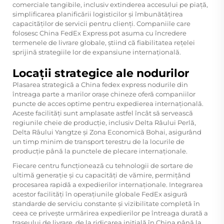
comerciale tangibile, inclusiv extinderea accesului pe piață,
simplificarea planificării logisticilor și îmbunătățirea
capacităților de servicii pentru clienți. Companiile care
folosesc China FedEx Express pot asuma cu încredere
termenele de livrare globale, știind că fiabilitatea rețelei
sprijină strategiile lor de expansiune internațională.
Locații strategice ale nodurilor
Plasarea strategică a
China fedex express
nodurile din
întreaga parte a marilor orașe chineze oferă companiilor
puncte de acces optime pentru expedierea internațională.
Aceste facilități sunt amplasate astfel încât să servească
regiunile cheie de producție, inclusiv Delta Râului Perlă,
Delta Râului Yangtze și Zona Economică Bohai, asigurând
un timp minim de transport terestru de la locurile de
producție până la punctele de plecare internaționale.
Fiecare centru funcționează cu tehnologii de sortare de
ultimă generație și cu capacități de vămire, permițând
procesarea rapidă a expedierilor internaționale. Integrarea
acestor facilități în operațiunile globale FedEx asigură
standarde de serviciu constante și vizibilitate completă în
ceea ce privește urmărirea expedierilor pe întreaga durată a
traseului de livrare, de la ridicarea inițială în China până la