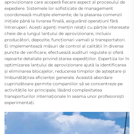
aprovizionare care acoperă fiecare aspect al procesului de
expediere. Sistemele lor sofisticate de management
coordonează multiple elemente, de la plasarea comenzii
inițiale până la livrarea finală, asigurând operațiuni fără
întreruperi. Acești agenți mențin relații cu părțile interesate
cheie de-a lungul lanțului de aprovizionare, inclusiv
producători, depozite, funcționari vamali și transportatori.
Ei implementează măsuri de control al calității în diverse
puncte de verificare, efectuează audituri regulate și oferă
rapoarte detaliate privind starea expedițiilor. Expertiza lor în
optimizarea lanțului de aprovizionare ajută la identificarea
și eliminarea blocajelor, reducerea timpilor de așteptare și
îmbunătățirea eficienței generale. Această abordare
cuprinzătoare permite companiilor să se concentreze pe
activitățile lor principale, lăsând complexitatea
transporturilor internaționale în seama unor profesioniști
experimentați.