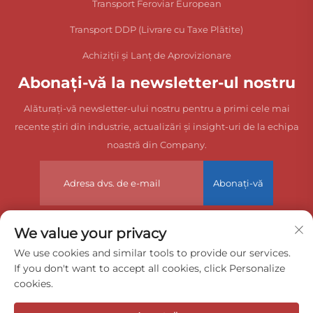
Transport Feroviar European
Transport DDP (Livrare cu Taxe Plătite)
Achiziții și Lanț de Aprovizionare
Abonați-vă la newsletter-ul nostru
Alăturați-vă newsletter-ului nostru pentru a primi cele mai
recente știri din industrie, actualizări și insight-uri de la echipa
noastră din Company.
Abonați-vă
We value your privacy
Drepturi de autor © 2025 China Dongguan Zeyuan International
We use cookies and similar tools to provide our services.
If you don't want to accept all cookies, click Personalize
Freight Agency Co., Ltd. Toate drepturile rezervate.
cookies.
Politica de confidențialitate