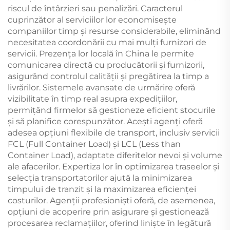
riscul de întârzieri sau penalizări. Caracterul
cuprinzător al serviciilor lor economisește
companiilor timp și resurse considerabile, eliminând
necesitatea coordonării cu mai mulți furnizori de
servicii. Prezența lor locală în China le permite
comunicarea directă cu producătorii și furnizorii,
asigurând controlul calității și pregătirea la timp a
livrărilor. Sistemele avansate de urmărire oferă
vizibilitate în timp real asupra expedițiilor,
permițând firmelor să gestioneze eficient stocurile
și să planifice corespunzător. Acești agenți oferă
adesea opțiuni flexibile de transport, inclusiv servicii
FCL (Full Container Load) și LCL (Less than
Container Load), adaptate diferitelor nevoi și volume
ale afacerilor. Expertiza lor în optimizarea traseelor și
selecția transportatorilor ajută la minimizarea
timpului de tranzit și la maximizarea eficienței
costurilor. Agenții profesioniști oferă, de asemenea,
opțiuni de acoperire prin asigurare și gestionează
procesarea reclamațiilor, oferind liniște în legătură