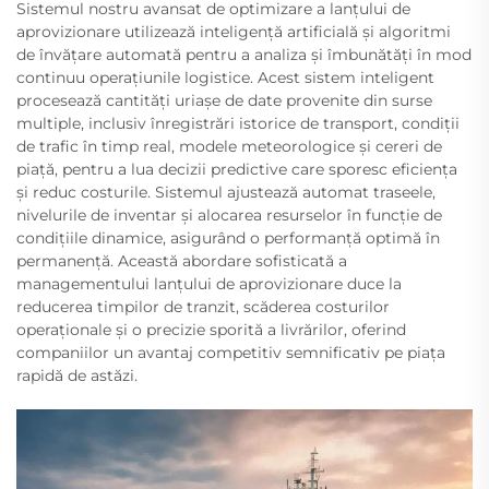
Sistemul nostru avansat de optimizare a lanțului de
aprovizionare utilizează inteligență artificială și algoritmi
de învățare automată pentru a analiza și îmbunătăți în mod
continuu operațiunile logistice. Acest sistem inteligent
procesează cantități uriașe de date provenite din surse
multiple, inclusiv înregistrări istorice de transport, condiții
de trafic în timp real, modele meteorologice și cereri de
piață, pentru a lua decizii predictive care sporesc eficiența
și reduc costurile. Sistemul ajustează automat traseele,
nivelurile de inventar și alocarea resurselor în funcție de
condițiile dinamice, asigurând o performanță optimă în
permanență. Această abordare sofisticată a
managementului lanțului de aprovizionare duce la
reducerea timpilor de tranzit, scăderea costurilor
operaționale și o precizie sporită a livrărilor, oferind
companiilor un avantaj competitiv semnificativ pe piața
rapidă de astăzi.