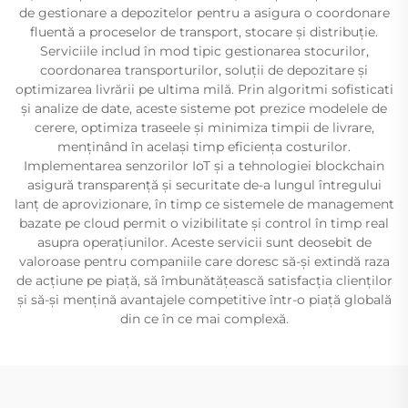
de gestionare a depozitelor pentru a asigura o coordonare
fluentă a proceselor de transport, stocare și distribuție.
Serviciile includ în mod tipic gestionarea stocurilor,
coordonarea transporturilor, soluții de depozitare și
optimizarea livrării pe ultima milă. Prin algoritmi sofisticati
și analize de date, aceste sisteme pot prezice modelele de
cerere, optimiza traseele și minimiza timpii de livrare,
menținând în același timp eficiența costurilor.
Implementarea senzorilor IoT și a tehnologiei blockchain
asigură transparență și securitate de-a lungul întregului
lanț de aprovizionare, în timp ce sistemele de management
bazate pe cloud permit o vizibilitate și control în timp real
asupra operațiunilor. Aceste servicii sunt deosebit de
valoroase pentru companiile care doresc să-și extindă raza
de acțiune pe piață, să îmbunătățească satisfacția clienților
și să-și mențină avantajele competitive într-o piață globală
din ce în ce mai complexă.