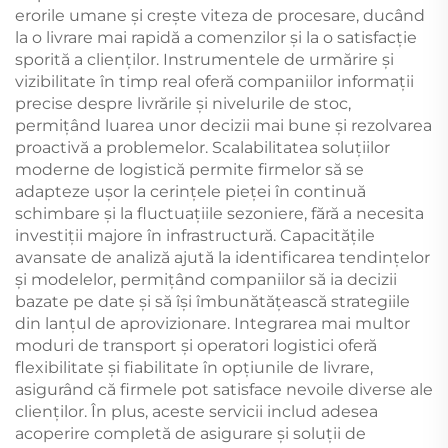
erorile umane și crește viteza de procesare, ducând
la o livrare mai rapidă a comenzilor și la o satisfacție
sporită a clienților. Instrumentele de urmărire și
vizibilitate în timp real oferă companiilor informații
precise despre livrările și nivelurile de stoc,
permițând luarea unor decizii mai bune și rezolvarea
proactivă a problemelor. Scalabilitatea soluțiilor
moderne de logistică permite firmelor să se
adapteze ușor la cerințele pieței în continuă
schimbare și la fluctuațiile sezoniere, fără a necesita
investiții majore în infrastructură. Capacitățile
avansate de analiză ajută la identificarea tendințelor
și modelelor, permițând companiilor să ia decizii
bazate pe date și să își îmbunătățească strategiile
din lanțul de aprovizionare. Integrarea mai multor
moduri de transport și operatori logistici oferă
flexibilitate și fiabilitate în opțiunile de livrare,
asigurând că firmele pot satisface nevoile diverse ale
clienților. În plus, aceste servicii includ adesea
acoperire completă de asigurare și soluții de