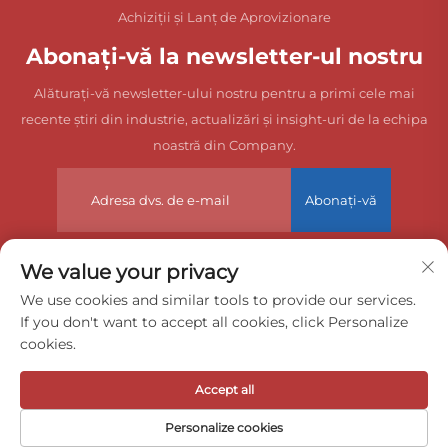
Achiziții și Lanț de Aprovizionare
Abonați-vă la newsletter-ul nostru
Alăturați-vă newsletter-ului nostru pentru a primi cele mai
recente știri din industrie, actualizări și insight-uri de la echipa
noastră din Company.
Abonați-vă
We value your privacy
Drepturi de autor © 2025 China Dongguan Zeyuan International
We use cookies and similar tools to provide our services.
If you don't want to accept all cookies, click Personalize
Freight Agency Co., Ltd. Toate drepturile rezervate.
cookies.
Politica de confidențialitate
Accept all
Personalize cookies