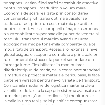
transportul aerian, fiind astfel deosebit de atractive
pentru transportul mărfurilor în volum mare.
Economia de scara realizata prin consolidarea
containerelor și utilizarea optima a vaselor se
traduce direct printr-un cost mai mic pe unitate
pentru clienti. Aceste companii ofera, de asemenea,
o sustenabilitate superioara din punct de vedere al
mediului, transportul maritim avand un urmă
ecologic mai mic pe tona-mila comparativ cu alte
modalități de transport. Reteaua lor extinsa la nivel
global asigura o acoperire completa a principalelor
rute comerciale si acces la porturi secundare din
întreaga lume. Flexibilitatea în manipularea
diferitelor tipuri de marfa, de la containere standard
la marfuri de proiect și materiale periculoase, le face
parteneri versatili pentru nevoi variate de transport.
Companiile moderne de logistica maritima ofera
vizibilitate de la cap la cap prin sisteme avansate de
urmarire, permițând clientilor sa își monitorizeze
livrarile în timp real și sa își planifice corespunzător