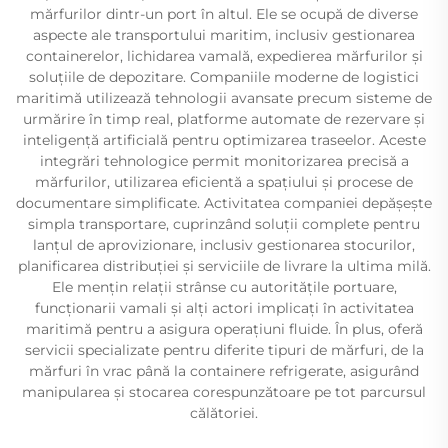
mărfurilor dintr-un port în altul. Ele se ocupă de diverse
aspecte ale transportului maritim, inclusiv gestionarea
containerelor, lichidarea vamală, expedierea mărfurilor și
soluțiile de depozitare. Companiile moderne de logistici
maritimă utilizează tehnologii avansate precum sisteme de
urmărire în timp real, platforme automate de rezervare și
inteligență artificială pentru optimizarea traseelor. Aceste
integrări tehnologice permit monitorizarea precisă a
mărfurilor, utilizarea eficientă a spațiului și procese de
documentare simplificate. Activitatea companiei depășește
simpla transportare, cuprinzând soluții complete pentru
lanțul de aprovizionare, inclusiv gestionarea stocurilor,
planificarea distribuției și serviciile de livrare la ultima milă.
Ele mențin relații strânse cu autoritățile portuare,
funcționarii vamali și alți actori implicați în activitatea
maritimă pentru a asigura operațiuni fluide. În plus, oferă
servicii specializate pentru diferite tipuri de mărfuri, de la
mărfuri în vrac până la containere refrigerate, asigurând
manipularea și stocarea corespunzătoare pe tot parcursul
călătoriei.