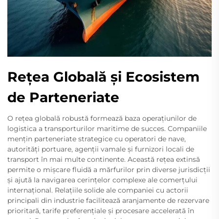
Rețea Globală și Ecosistem
de Parteneriate
O rețea globală robustă formează baza operațiunilor de
logistica a transporturilor maritime de succes. Companiile
mențin parteneriate strategice cu operatori de nave,
autorități portuare, agenții vamale și furnizori locali de
transport în mai multe continente. Această rețea extinsă
permite o mișcare fluidă a mărfurilor prin diverse jurisdicții
și ajută la navigarea cerințelor complexe ale comerțului
internațional. Relațiile solide ale companiei cu actorii
principali din industrie facilitează aranjamente de rezervare
prioritară, tarife preferențiale și procesare accelerată în