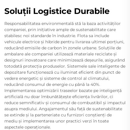
Soluții Logistice Durabile
Responsabilitatea environmentală stă la baza activităților
companiei, prin inițiative ample de sustenabilitate care
stabilesc noi standarde în industrie. Flota sa include
vehicule electrice și hibride pentru livrarea ultimei porțiuni,
reducând emisiile de carbon în zonele urbane. Soluțiile de
ambalare ale companiei utilizează materiale reciclate și
designuri inovatoare care minimizează deșeurile, asigurând
totodată protecția produselor. Sistemele sale inteligente de
depozitare funcționează cu iluminat eficient din punct de
vedere energetic și sisteme de control al climatului,
reducând consumul de energie cu până la 40%.
Implementarea optimizării traseelor bazate pe inteligență
artificială nu doar îmbunătățește eficiența livrărilor, ci
reduce semnificativ și consumul de combustibil și impactul
asupra mediului. Angajamentul său față de sustenabilitate
se extinde și la parteneriate cu furnizori conștienți de
mediu și implementarea unor practici verzi în toate
aspectele operaționale.