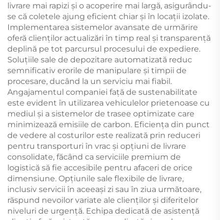
livrare mai rapizi și o acoperire mai largă, asigurându-
se că coletele ajung eficient chiar și în locații izolate.
Implementarea sistemelor avansate de urmărire
oferă clienților actualizări în timp real și transparență
deplină pe tot parcursul procesului de expediere.
Soluțiile sale de depozitare automatizată reduc
semnificativ erorile de manipulare și timpii de
procesare, ducând la un serviciu mai fiabil.
Angajamentul companiei față de sustenabilitate
este evident în utilizarea vehiculelor prietenoase cu
mediul și a sistemelor de trasee optimizate care
minimizează emisiile de carbon. Eficiența din punct
de vedere al costurilor este realizată prin reduceri
pentru transporturi în vrac și opțiuni de livrare
consolidate, făcând ca serviciile premium de
logistică să fie accesibile pentru afaceri de orice
dimensiune. Opțiunile sale flexibile de livrare,
inclusiv servicii în aceeași zi sau în ziua următoare,
răspund nevoilor variate ale clienților și diferitelor
niveluri de urgență. Echipa dedicată de asistență