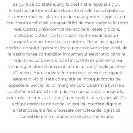
asigura că coletele ajung la destinație rapid și sigur.
Infrastructura lor include depozite moderne echipate cu
sisteme robotice, platforme de management logistic cu
inteligență artificială și capabilități de monitorizare în timp
real. Operațiunile companiei acoperă rețele globale,
incluzând opțiuni de transport multimodal precum
transport aerian, terestru și maritim. Ele se disting prin
oferirea de soluții personalizate pentru diverse industrii, de
la gestionarea comenzilor în comerțul electronic până la
livrări medicale sensibile la timp. Prin implementarea
tehnologiei blockchain pentru transparență și dispozitive
IoT pentru monitorizare în timp real, aceste companii
asigură o vizibilitate completă pe întregul proces de
expediere. Serviciile lor merg dincolo de simpla livrare a
coletelor, incluzând manipularea specializată, transportul
controlat termic și asistență pentru lichidarea vamală. Cu
echipe dedicate de servicii clienți și interfețe digitale
prietenoase, ele fac procesele complexe de logistică
accesibile pentru afaceri de orice dimensiune.