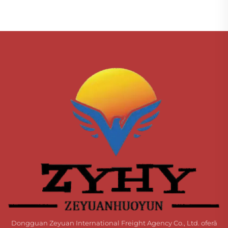
Dongguan Zeyuan International Freight Agency Co., Ltd. oferă