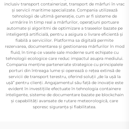
inclusiv transport containerizat, transport de mărfuri în vrac
și servicii maritime specializate. Compania utilizează
tehnologii de ultimă generație, cum ar fi sisteme de
urmărire în timp real a mărfurilor, operațiuni portuare
automate și algoritmi de optimizare a traseelor bazate pe
inteligență artificială, pentru a asigura o livrare eficientă și
fiabilă a serviciilor. Platforma sa digitală permite
rezervarea, documentarea și gestionarea mărfurilor în mod
fluid, în timp ce vasele sale moderne sunt echipate cu
tehnologii ecologice care reduc impactul asupra mediului.
Compania menține parteneriate strategice cu principalele
porturi din întreaga lume și operează o rețea extinsă de
servicii de transport terestru, oferind soluții „de la ușă la
ușă” pentru clienți. Angajamentul său față de inovație este
evident în investițiile efectuate în tehnologia containere
inteligente, sisteme de documentare bazate pe blockchain
și capabilități avansate de rutare meteorologică, care
sporesc siguranța și fiabilitatea.