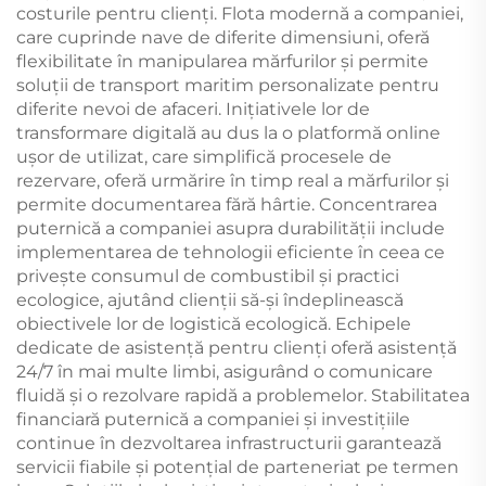
costurile pentru clienți. Flota modernă a companiei,
care cuprinde nave de diferite dimensiuni, oferă
flexibilitate în manipularea mărfurilor și permite
soluții de transport maritim personalizate pentru
diferite nevoi de afaceri. Inițiativele lor de
transformare digitală au dus la o platformă online
ușor de utilizat, care simplifică procesele de
rezervare, oferă urmărire în timp real a mărfurilor și
permite documentarea fără hârtie. Concentrarea
puternică a companiei asupra durabilității include
implementarea de tehnologii eficiente în ceea ce
privește consumul de combustibil și practici
ecologice, ajutând clienții să-și îndeplinească
obiectivele lor de logistică ecologică. Echipele
dedicate de asistență pentru clienți oferă asistență
24/7 în mai multe limbi, asigurând o comunicare
fluidă și o rezolvare rapidă a problemelor. Stabilitatea
financiară puternică a companiei și investițiile
continue în dezvoltarea infrastructurii garantează
servicii fiabile și potențial de parteneriat pe termen