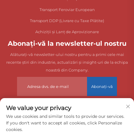
Transport Feroviar European
Transport DDP (Livrare cu Taxe Plătite)
Achiziții și Lanț de Aprovizionare
Abonați-vă la newsletter-ul nostru
Alăturați-vă newsletter-ului nostru pentru a primi cele mai
recente știri din industrie, actualizări și insight-uri de la echipa
noastră din Company.
Abonați-vă
We value your privacy
Drepturi de autor © 2025 China Dongguan Zeyuan International
We use cookies and similar tools to provide our services.
If you don't want to accept all cookies, click Personalize
Freight Agency Co., Ltd. Toate drepturile rezervate.
cookies.