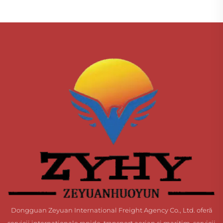
Dongguan Zeyuan International Freight Agency Co., Ltd. oferă