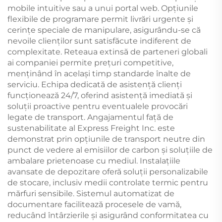
mobile intuitive sau a unui portal web. Opțiunile
flexibile de programare permit livrări urgente și
cerințe speciale de manipulare, asigurându-se că
nevoile clienților sunt satisfăcute indiferent de
complexitate. Reteaua extinsă de parteneri globali
ai companiei permite prețuri competitive,
menținând în același timp standarde înalte de
serviciu. Echipa dedicată de asistență clienți
funcționează 24/7, oferind asistență imediată și
soluții proactive pentru eventualele provocări
legate de transport. Angajamentul față de
sustenabilitate al Express Freight Inc. este
demonstrat prin opțiunile de transport neutre din
punct de vedere al emisiilor de carbon și soluțiile de
ambalare prietenoase cu mediul. Instalațiile
avansate de depozitare oferă soluții personalizabile
de stocare, inclusiv medii controlate termic pentru
mărfuri sensibile. Sistemul automatizat de
documentare facilitează procesele de vamă,
reducând întârzierile și asigurând conformitatea cu