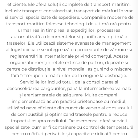
eficiente. Ele oferă soluții complete de transport maritim,
inclusiv transport containerizat, transport de mărfuri în vrac
și servicii specializate de expediere. Companiile moderne de
transport maritim folosesc tehnologii de ultimă oră pentru
urmărirea în timp real a expedițiilor, procesarea
automatizată a documentelor și planificarea optimă a
traseelor. Ele utilizează sisteme avansate de management
al logisticii care se integrează cu procedurile de vămuire și
reglementările internaționale privind comerțul. Aceste
organizații mențin rețele extinse de porturi, depozite și
centre de distribuție la nivel mondial, asigurând o mișcare
fără întreruperi a mărfurilor de la origine la destinație.
Serviciile lor includ totul, de la consolidarea și
deconsolidarea cargourilor, până la intermedierea vamală
și aranjamentele de asigurare. Multe companii
implementează acum practici prietenoase cu mediul,
utilizând nave eficiente din punct de vedere al consumului
de combustibil și optimizând traseele pentru a reduce
impactul asupra mediului. De asemenea, oferă servicii
specializate, cum ar fi containere cu control de temperatură
pentru mărfuri perisabile și capacitate ridicată pentru