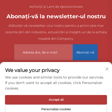
Achiziții și Lanț de Aprovizionare
Abonați-vă la newsletter-ul nostru
Alăturați-vă newsletter-ului nostru pentru a primi cele mai
recente știri din industrie, actualizări și insight-uri de la echipa
noastră din Company.
Abonați-vă
We value your privacy
Drepturi de autor © 2025 China Dongguan Zeyuan International
We use cookies and similar tools to provide our services.
If you don't want to accept all cookies, click Personalize
Freight Agency Co., Ltd. Toate drepturile rezervate.
cookies.
Politica de confidențialitate
Accept all
Personalize cookies