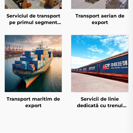
Serviciul de transport
Transport aerian de
pe primul segment
export
pentru Amazon FBA
Transport maritim de
Servicii de linie
export
dedicată cu trenul
european și Qatar
Airways