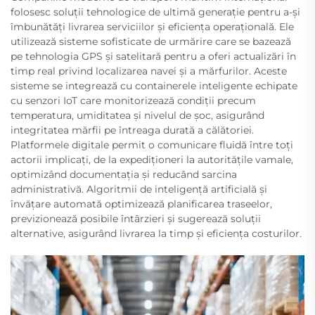
folosesc soluții tehnologice de ultimă generație pentru a-și
îmbunătăți livrarea serviciilor și eficiența operațională. Ele
utilizează sisteme sofisticate de urmărire care se bazează
pe tehnologia GPS și satelitară pentru a oferi actualizări în
timp real privind localizarea navei și a mărfurilor. Aceste
sisteme se integrează cu containerele inteligente echipate
cu senzori IoT care monitorizează condiții precum
temperatura, umiditatea și nivelul de șoc, asigurând
integritatea mărfii pe întreaga durată a călătoriei.
Platformele digitale permit o comunicare fluidă între toți
actorii implicați, de la expediționeri la autoritățile vamale,
optimizând documentația și reducând sarcina
administrativă. Algoritmii de inteligență artificială și
învățare automată optimizează planificarea traseelor,
previzionează posibile întârzieri și sugerează soluții
alternative, asigurând livrarea la timp și eficiența costurilor.