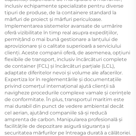
inclusiv echipamente specializate pentru diverse
tipuri de produse, de la containere standard la
mărfuri de proiect și mărfuri periculoase.
Implementarea sistemelor avansate de urmărire
oferă vizibilitate în timp real asupra expedițiilor,
permițând o mai bună gestionare a lanțului de
aprovizionare și o calitate superioară a serviciului
clienți. Aceste companii oferă, de asemenea, opțiuni
flexibile de transport, inclusiv încărcături complete
de container (FCL) și încărcături parțiale (LCL),
adaptate diferitelor nevoi și volume ale afacerilor.
Expertiza lor în reglementările și documentațiile
privind comerțul internațional ajută clienții să
navigheze procedurile complexe vamale și cerințele
de conformitate. În plus, transportul maritim este
mai durabil din punct de vedere ambiental decât
cel aerian, ajutând companiile să-și reducă
amprenta de carbon. Manipularea profesională și
facilitățile de depozitare asigură siguranța și
securitatea mărfurilor pe întreaga durată a călătoriei.