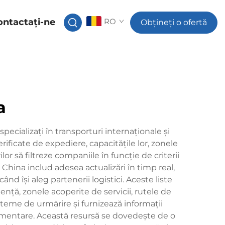
ontactați-ne
RO
Obțineți o ofertă
a
specializați în transporturi internaționale și
ficate de expediere, capacitățile lor, zonele
lor să filtreze companiile în funcție de criterii
n China includ adesea actualizări în timp real,
ând își aleg partenerii logistici. Aceste liste
ență, zonele acoperite de servicii, rutele de
steme de urmărire și furnizează informații
cumentare. Această resursă se dovedește de o