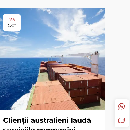
23
Oct
Clienții australieni laudă
serviciile companiei