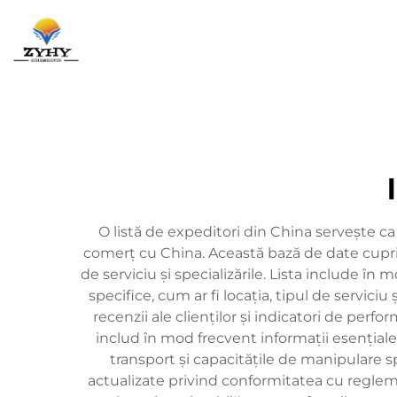
Pagina Principa
O listă de expeditori din China servește ca u
comerț cu China. Această bază de date cuprin
de serviciu și specializările. Lista include în 
specifice, cum ar fi locația, tipul de servici
recenzii ale clienților și indicatori de perfo
includ în mod frecvent informații esențiale,
transport și capacitățile de manipulare s
actualizate privind conformitatea cu reglem