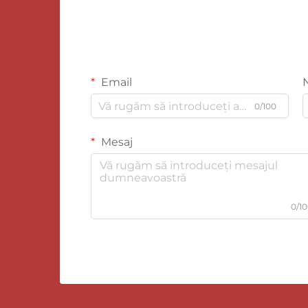
Email
0/100
Mesaj
0/1