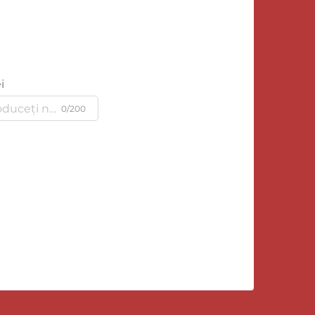
i
0/200