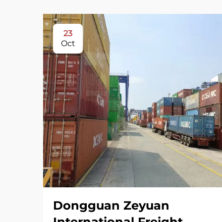
23
Oct
Dongguan Zeyuan
International Freight