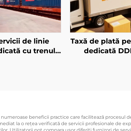
ervicii de linie
Taxă de plată pe 
icată cu trenul
dedicată DD
ropean și Qatar
Airways
ă numeroase beneficii practice care facilitează procesul d
 imediat la o rețea verificată de servicii profesionale de
or. Utilizatorii pot compara ușor diferiți furnizori de servic