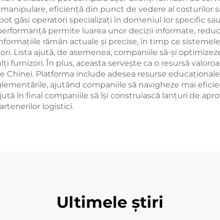
 manipulare, eficiență din punct de vedere al costurilor s
e pot găsi operatori specializați în domeniul lor specific sa
e performanță permite luarea unor decizii informate, reduc
informațiile rămân actuale și precise, în timp ce sistemele
ori. Lista ajută, de asemenea, companiile să-și optimizeze 
lți furnizori. În plus, aceasta servește ca o resursă valoro
 ale Chinei. Platforma include adesea resurse educaționale
lementările, ajutând companiile să navigheze mai eficie
tă în final companiile să își construiască lanțuri de apro
rtenerilor logistici.
Ultimele știri