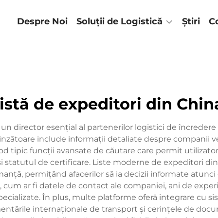
lă
Despre Noi
Soluții de Logistică
Știri
C
listă de expeditori din Chin
n director esențial al partenerilor logistici de încredere 
zătoare include informații detaliate despre companii veri
mod tipic funcții avansate de căutare care permit utilizatori
u și statutul de certificare. Liste moderne de expeditori di
rmanță, permițând afacerilor să ia decizii informate atunci c
 cum ar fi datele de contact ale companiei, ani de experi
pecializate. În plus, multe platforme oferă integrare cu si
entările internaționale de transport și cerințele de do