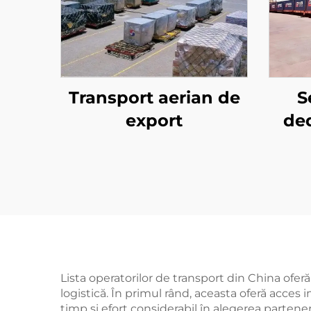
Transport aerian de
S
export
ded
eu
Lista operatorilor de transport din China ofer
logistică. În primul rând, aceasta oferă acces
timp și efort considerabil în alegerea parteneril