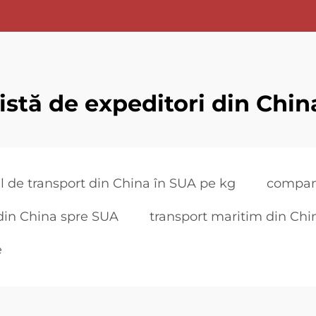
listă de expeditori din Chin
l de transport din China în SUA pe kg
compani
din China spre SUA
transport maritim din Chi
e