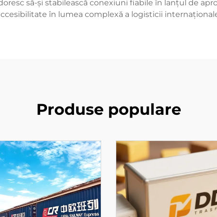
doresc să-și stabilească conexiuni fiabile în lanțul de apr
ccesibilitate în lumea complexă a logisticii internațional
Produse populare