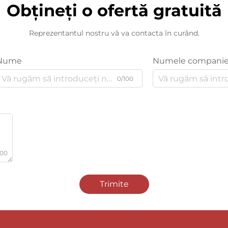
Obțineți o ofertă gratuită
Reprezentantul nostru vă va contacta în curând.
Nume
Numele companie
0/100
000
Trimite