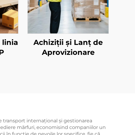
linia
Achiziții și Lanț de
P
Aprovizionare
e transport internațional și gestionarea
 expediere mărfuri, economisind companiilor un
ii în funcție de nevoile lor specifice, fie că