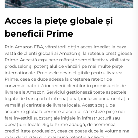
Acces la piețe globale și
beneficii Prime
Prin Amazon FBA, vânzătorii obțin acces imediat la baza
vastă de clienți globali ai Amazon și la rețeaua prestigioasă
Prime. Această expunere mărește semnificativ vizibilitatea
produselor și potențialul de vânzări pe mai multe piețe
internaționale. Produsele devin eligibile pentru livrarea
Prime, ceea ce duce adesea la creșterea ratelor de
conversie datorită încrederii clienților în promisiunile de
livrare ale Amazon. Serviciul gestionează toate aspectele
legate de transportul internațional, inclusiv documentația
vamală și cerințele de livrare locală. Acest spațiu de
acoperire globală permite afacerilor să testeze piețe noi
fără investiții substanțiale inițiale în infrastructură sau
operațiuni locale. Sigla Prime adaugă, de asemenea,
credibilitate produselor, ceea ce poate duce la volume mai
mari de vânzări și o mai bună retenție a clienților.