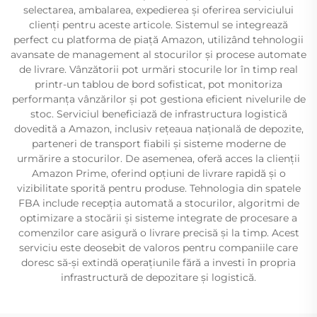
selectarea, ambalarea, expedierea și oferirea serviciului
clienți pentru aceste articole. Sistemul se integrează
perfect cu platforma de piață Amazon, utilizând tehnologii
avansate de management al stocurilor și procese automate
de livrare. Vânzătorii pot urmări stocurile lor în timp real
printr-un tablou de bord sofisticat, pot monitoriza
performanța vânzărilor și pot gestiona eficient nivelurile de
stoc. Serviciul beneficiază de infrastructura logistică
dovedită a Amazon, inclusiv rețeaua națională de depozite,
parteneri de transport fiabili și sisteme moderne de
urmărire a stocurilor. De asemenea, oferă acces la clienții
Amazon Prime, oferind opțiuni de livrare rapidă și o
vizibilitate sporită pentru produse. Tehnologia din spatele
FBA include recepția automată a stocurilor, algoritmi de
optimizare a stocării și sisteme integrate de procesare a
comenzilor care asigură o livrare precisă și la timp. Acest
serviciu este deosebit de valoros pentru companiile care
doresc să-și extindă operațiunile fără a investi în propria
infrastructură de depozitare și logistică.