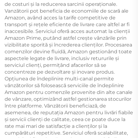
de costuri și la reducerea sarcinii operaționale.
Vanzătorii pot beneficia de economiile de scară ale
Amazon, având acces la tarife competitive de
transport și rețele eficiente de livrare care altfel ar fi
inaccesibile. Serviciul oferă acces automat la clienții
Amazon Prime, putând astfel crește vânzările prin
vizibilitate sporită și încrederea clienților. Procesarea
comenzilor devine fluidă, Amazon gestionând toate
aspectele legate de livrare, inclusiv retururile și
serviciul clienți, permițând afacerilor să se
concentreze pe dezvoltare și inovare produs.
Opțiunea de îndeplinire multi-canal permite
vânzătorilor să folosească serviciile de îndeplinire
Amazon pentru comenzile provenite din alte canale
de vânzare, optimizând astfel gestionarea stocurilor
între platforme. Vânzătorii beneficiază, de
asemenea, de reputația Amazon pentru livrări fiabile
și servicii clienți de calitate, ceea ce poate duce la
rate mai mari de satisfacție a clienților și la
cumpărături repetitive. Serviciul oferă scalabilitate,