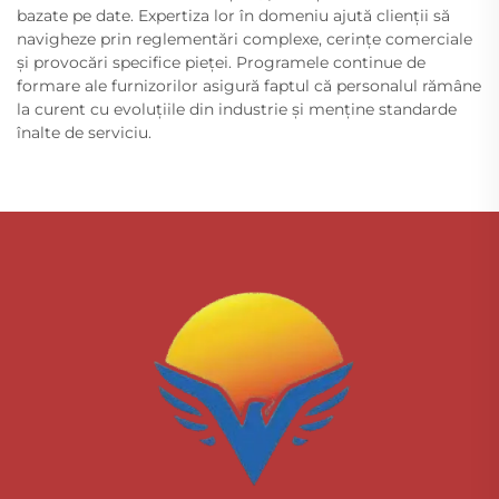
bazate pe date. Expertiza lor în domeniu ajută clienții să
navigheze prin reglementări complexe, cerințe comerciale
și provocări specifice pieței. Programele continue de
formare ale furnizorilor asigură faptul că personalul rămâne
la curent cu evoluțiile din industrie și menține standarde
înalte de serviciu.