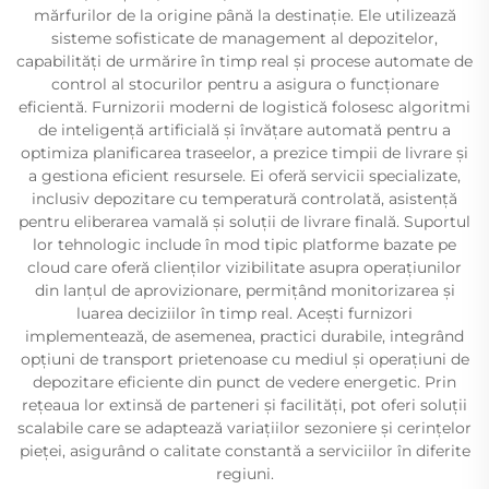
mărfurilor de la origine până la destinație. Ele utilizează
sisteme sofisticate de management al depozitelor,
capabilități de urmărire în timp real și procese automate de
control al stocurilor pentru a asigura o funcționare
eficientă. Furnizorii moderni de logistică folosesc algoritmi
de inteligență artificială și învățare automată pentru a
optimiza planificarea traseelor, a prezice timpii de livrare și
a gestiona eficient resursele. Ei oferă servicii specializate,
inclusiv depozitare cu temperatură controlată, asistență
pentru eliberarea vamală și soluții de livrare finală. Suportul
lor tehnologic include în mod tipic platforme bazate pe
cloud care oferă clienților vizibilitate asupra operațiunilor
din lanțul de aprovizionare, permițând monitorizarea și
luarea deciziilor în timp real. Acești furnizori
implementează, de asemenea, practici durabile, integrând
opțiuni de transport prietenoase cu mediul și operațiuni de
depozitare eficiente din punct de vedere energetic. Prin
rețeaua lor extinsă de parteneri și facilități, pot oferi soluții
scalabile care se adaptează variațiilor sezoniere și cerințelor
pieței, asigurând o calitate constantă a serviciilor în diferite
regiuni.