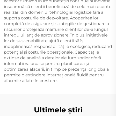
acestor furnizori în îmbunătățiri continue și inovație
înseamnă că clienții beneficiază de cele mai recente
realizări din domeniul tehnologiei logistice fără a
suporta costurile de dezvoltare. Acoperirea lor
completă de asigurare și strategiile de gestionare a
riscurilor protejează mărfurile clienților de-a lungul
întregului lanț de aprovizionare. În plus, inițiativele
lor de sustenabilitate ajută clienții să își
îndeplinească responsabilitățile ecologice, reducând
potențial și costurile operaționale. Capacitățile
extinse de analiză a datelor ale furnizorilor oferă
informații valoroase pentru planificarea și
optimizarea afacerii, în timp ce prezența lor globală
permite o extindere internațională fluidă pentru
afacerile aflate în creștere.
Ultimele știri