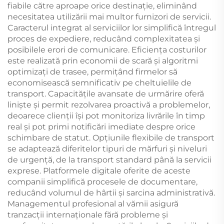
fiabile către aproape orice destinație, eliminând
necesitatea utilizării mai multor furnizori de servicii.
Caracterul integrat al serviciilor lor simplifică întregul
proces de expediere, reducând complexitatea și
posibilele erori de comunicare. Eficiența costurilor
este realizată prin economii de scară și algoritmi
optimizați de trasee, permițând firmelor să
economisească semnificativ pe cheltuielile de
transport. Capacitățile avansate de urmărire oferă
liniște și permit rezolvarea proactivă a problemelor,
deoarece clienții își pot monitoriza livrările în timp
real și pot primi notificări imediate despre orice
schimbare de statut. Opțiunile flexibile de transport
se adaptează diferitelor tipuri de mărfuri și niveluri
de urgență, de la transport standard până la servicii
exprese. Platformele digitale oferite de aceste
companii simplifică procesele de documentare,
reducând volumul de hârtii și sarcina administrativă.
Managementul profesional al vămii asigură
tranzacții internaționale fără probleme și