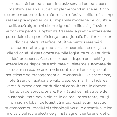
modalități de transport, inclusiv servicii de transport
maritim, aerian și rutier, implementând în același timp
sisteme moderne de urmărire care oferă vizibilitate în timp
real asupra expedierilor. Companiile moderne de logistică
utilizează algoritmi de inteligență artificială și învățare
automată pentru a optimiza traseele, a prezice întârzierile
potențiale și a spori eficiența operațională. Platformele lor
digitale oferă interfețe intuitive pentru rezervări,
documentație și gestionarea expedițiilor, permițând
clienților să își gestioneze nevoile logistice cu o ușurință
fără precedent. Aceste companii dispun de facilități
extensive de depozitare echipate cu sisteme automate de
stocare și recuperare, medii controlate termic și soluții
sofisticate de management al inventarului. De asemenea,
oferă servicii adiționale valoroase, cum ar fi lichidarea
vamală, expedierea mărfurilor și consultanță în domeniul
lanțului de aprovizionare. Pe măsură ce inițiativele de
sustenabilitate devin din ce în ce mai importante, mulți
furnizori globali de logistică integrează acum practici
prietenoase cu mediul și tehnologii verzi în operațiunile lor,
inclusiv vehicule electrice și instalații eficiente energetic.