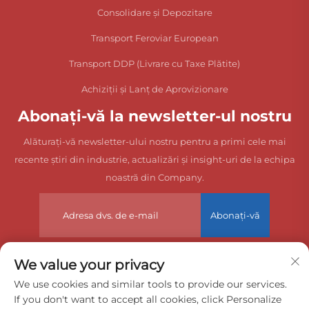
Consolidare și Depozitare
Transport Feroviar European
Transport DDP (Livrare cu Taxe Plătite)
Achiziții și Lanț de Aprovizionare
Abonați-vă la newsletter-ul nostru
Alăturați-vă newsletter-ului nostru pentru a primi cele mai
recente știri din industrie, actualizări și insight-uri de la echipa
noastră din Company.
Abonați-vă
We value your privacy
Drepturi de autor © 2025 China Dongguan Zeyuan International
We use cookies and similar tools to provide our services.
If you don't want to accept all cookies, click Personalize
Freight Agency Co., Ltd. Toate drepturile rezervate.